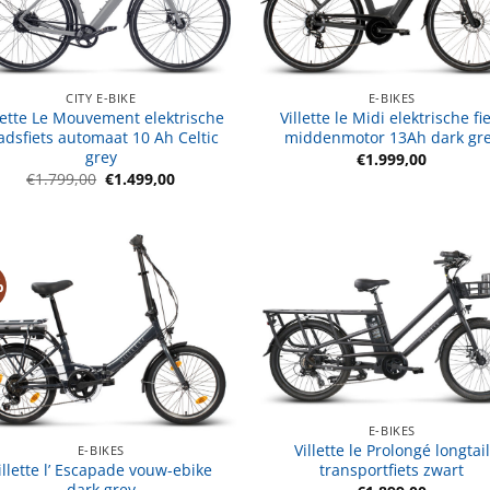
CITY E-BIKE
E-BIKES
lette Le Mouvement elektrische
Villette le Midi elektrische fi
adsfiets automaat 10 Ah Celtic
middenmotor 13Ah dark gr
grey
€
1.999,00
Oorspronkelijke
Huidige
€
1.799,00
€
1.499,00
prijs
prijs
was:
is:
€1.799,00.
€1.499,00.
%
E-BIKES
Villette le Prolongé longtail
E-BIKES
illette l’ Escapade vouw-ebike
transportfiets zwart
dark grey