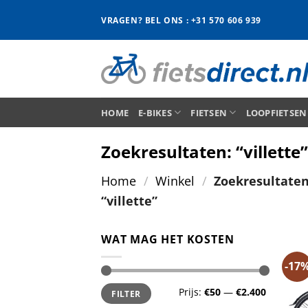
Ga
VRAGEN? BEL ONS : +31 570 606 939
naar
inhoud
HOME
E-BIKES
FIETSEN
LOOPFIETSEN
Zoekresultaten: “villette”
Home
/
Winkel
/
Zoekresultaten
“villette”
WAT MAG HET KOSTEN
-17
Min.
Max.
Prijs:
€50
—
€2.400
FILTER
prijs
prijs