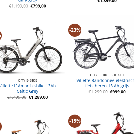
€
1.899,00
Oorspronkelijke
Huidige
€
1.199,00
€
799,00
prijs
prijs
was:
is:
€1.199,00.
€799,00.
-23%
%
CITY E-BIKE BUDGET
Villette Randonnee elektrisc
CITY E-BIKE
Villette L’ Amant e-bike 13Ah
fiets heren 13 Ah grijs
Celtic Grey
Oorspronkel
Hui
€
1.299,00
€
999,00
prijs
prij
Oorspronkelijke
Huidige
€
1.499,00
€
1.289,00
was:
is:
prijs
prijs
€1.299,00.
€999
was:
is:
€1.499,00.
€1.289,00.
-15%