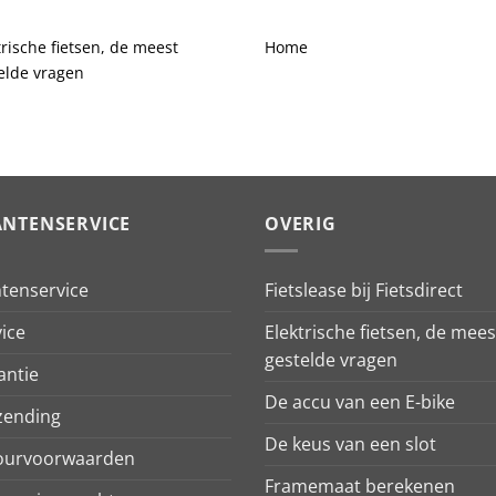
trische fietsen, de meest
Home
elde vragen
ANTENSERVICE
OVERIG
ntenservice
Fietslease bij Fietsdirect
ice
Elektrische fietsen, de mees
gestelde vragen
antie
De accu van een E-bike
zending
De keus van een slot
ourvoorwaarden
Framemaat berekenen