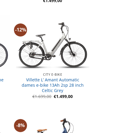
€
1.499,00
-12%
CITY E-BIKE
he
Villette L’ Amant Automatic
dames e-bike 13Ah 2sp 28 inch
Celtic Grey
ijke
dige
s
Oorspronkelijke
Huidige
€
1.699,00
€
1.499,00
prijs
prijs
,00.
was:
is:
€1.699,00.
€1.499,00.
-8%