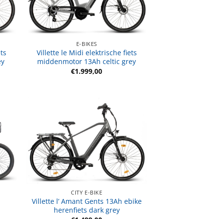
E-BIKES
ets
Villette le Midi elektrische fiets
ey
middenmotor 13Ah celtic grey
€
1.999,00
CITY E-BIKE
Villette l’ Amant Gents 13Ah ebike
herenfiets dark grey