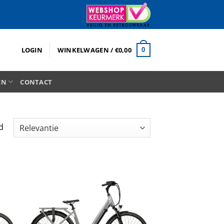
LOGIN
WINKELWAGEN /
€
0,00
0
EN
CONTACT
Gesorteerd
d
op
prijs:
laag
naar
hoog