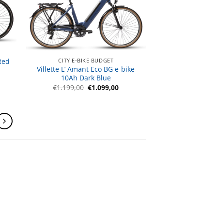
 Red
CITY E-BIKE BUDGET
Villette L’ Amant Eco BG e-bike
jke
dige
js
10Ah Dark Blue
Oorspronkelijke
Huidige
€
1.199,00
€
1.099,00
269,00.
prijs
prijs
was:
is:
€1.199,00.
€1.099,00.