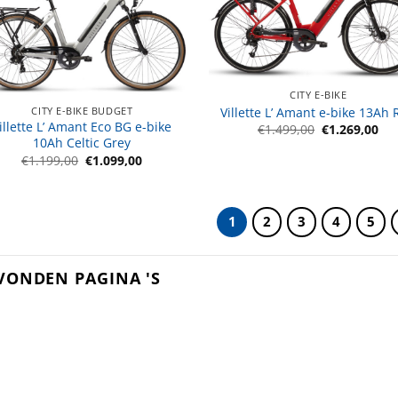
CITY E-BIKE
Villette L’ Amant e-bike 13Ah
CITY E-BIKE BUDGET
illette L’ Amant Eco BG e-bike
Oorspronkeli
Hui
€
1.499,00
€
1.269,00
prijs
pri
10Ah Celtic Grey
was:
is:
Oorspronkelijke
Huidige
€
1.199,00
€
1.099,00
€1.499,00.
€1.
prijs
prijs
was:
is:
€1.199,00.
€1.099,00.
1
2
3
4
5
VONDEN PAGINA 'S