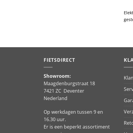
Fietslease mogelijk bij Fietsdirect
Elek
gest
FIETSDIRECT
KL
Showroom:
Kla
Maagdenburgstraat 18
Serv
7421 ZC Deventer
Nederland
Gar
Ver
Op werkdagen tussen 9 en
16.30 uur.
Ret
Er is een beperkt assortiment