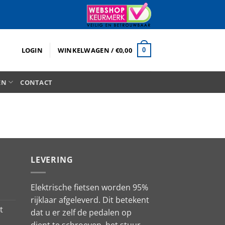
LOGIN
WINKELWAGEN /
€
0,00
0
EN
CONTACT
LEVERING
Elektrische fietsen worden 95%
rijklaar afgeleverd. Dit betekent
t
dat u er zelf de pedalen op
dient te schroeven, het stuur