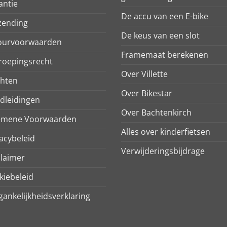
antie
De accu van een E-bike
zending
De keus van een slot
ourvoorwaarden
Framemaat berekenen
roepingsrecht
Over Villette
chten
Over Bikestar
dleidingen
Over Bachtenkirch
emene Voorwaarden
Alles over kinderfietsen
acybeleid
Verwijderingsbijdrage
claimer
kiebeleid
ankelijkheidsverklaring