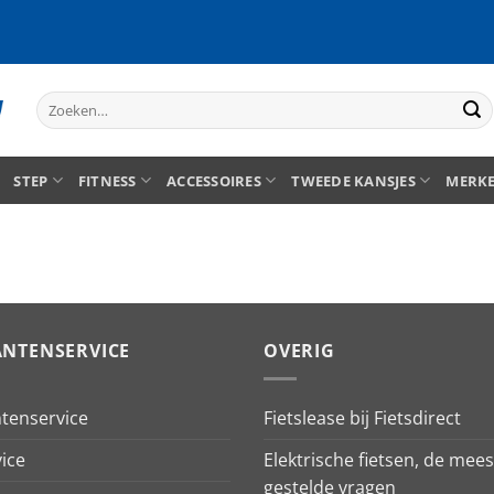
Zoeken
naar:
STEP
FITNESS
ACCESSOIRES
TWEEDE KANSJES
MERK
ANTENSERVICE
OVERIG
ntenservice
Fietslease bij Fietsdirect
ice
Elektrische fietsen, de mees
gestelde vragen