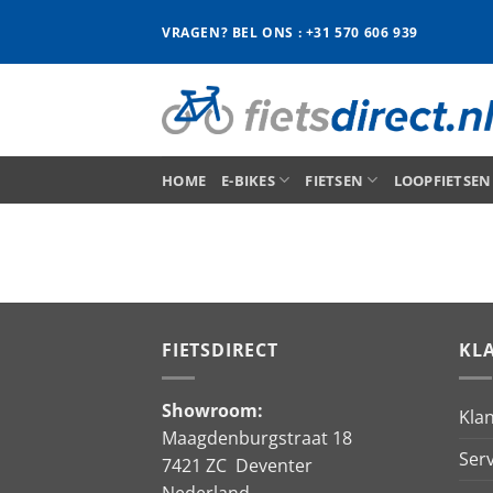
Ga
VRAGEN? BEL ONS : +31 570 606 939
naar
inhoud
HOME
E-BIKES
FIETSEN
LOOPFIETSEN
FIETSDIRECT
KL
Showroom:
Kla
Maagdenburgstraat 18
Serv
7421 ZC Deventer
Nederland