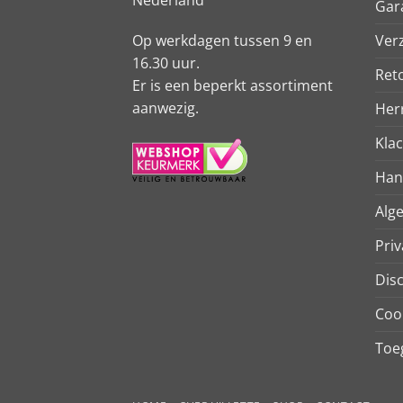
Gar
Ver
Op werkdagen tussen 9 en
16.30 uur.
Ret
Er is een beperkt assortiment
aanwezig.
Her
Kla
Han
Alg
Priv
Dis
Coo
Toeg