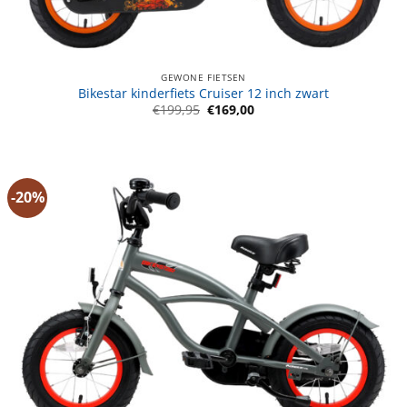
GEWONE FIETSEN
Bikestar kinderfiets Cruiser 12 inch zwart
Oorspronkelijke
Huidige
€
199,95
€
169,00
prijs
prijs
was:
is:
€199,95.
€169,00.
-20%