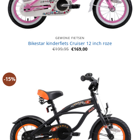
GEWONE FIETSEN
Bikestar kinderfiets Cruiser 12 inch roze
Oorspronkelijke
Huidige
€
199,95
€
169,00
prijs
prijs
was:
is:
€199,95.
€169,00.
-15%