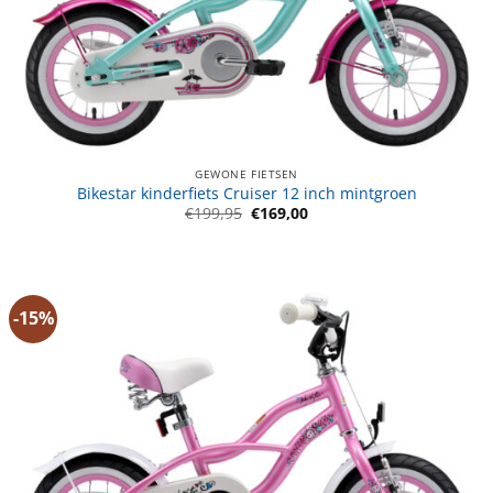
GEWONE FIETSEN
Bikestar kinderfiets Cruiser 12 inch mintgroen
Oorspronkelijke
Huidige
€
199,95
€
169,00
prijs
prijs
was:
is:
€199,95.
€169,00.
-15%