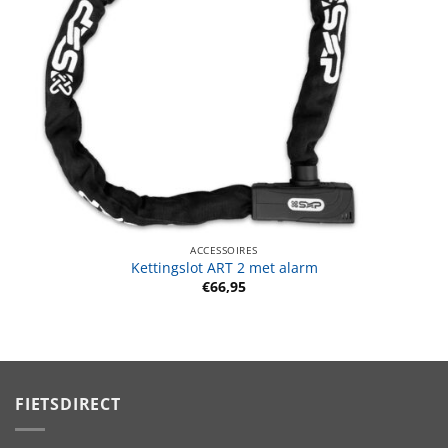
ACCESSOIRES
Kettingslot ART 2 met alarm
€
66,95
FIETSDIRECT