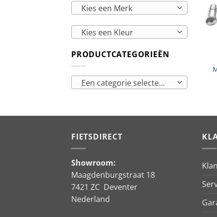
Kies een Merk
Kies een Kleur
PRODUCTCATEGORIEËN
M
Een categorie selecteren
FIETSDIRECT
KL
Showroom:
Kla
Maagdenburgstraat 18
Serv
7421 ZC Deventer
Nederland
Gar