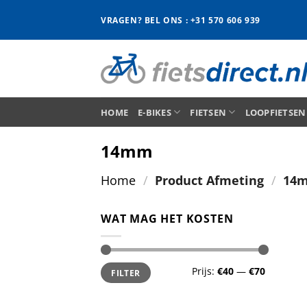
Ga
VRAGEN? BEL ONS : +31 570 606 939
naar
inhoud
HOME
E-BIKES
FIETSEN
LOOPFIETSEN
14mm
Home
/
Product Afmeting
/
14
WAT MAG HET KOSTEN
Min.
Max.
Prijs:
€40
—
€70
FILTER
prijs
prijs