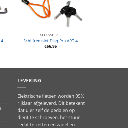
ACCESSOIRES
 4
Schijfremslot Disq Pro ART 4
€
66,95
LEVERING
Elektrische fietsen worden 95%
rijklaar afgeleverd. Dit betekent
t
dat u er zelf de pedalen op
dient te schroeven, het stuur
recht te zetten en zadel en