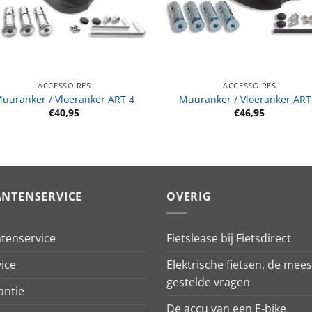
ACCESSOIRES
ACCESSOIRES
uuranker / Vloeranker ART 4
Muuranker / Vloeranker ART
€
40,95
€
46,95
ANTENSERVICE
OVERIG
ntenservice
Fietslease bij Fietsdirect
ice
Elektrische fietsen, de mees
gestelde vragen
antie
De accu van een E-bike