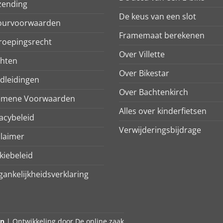
zending
De keus van een slot
ourvoorwaarden
Framemaat berekenen
roepingsrecht
Over Villette
chten
Over Bikestar
dleidingen
Over Bachtenkirch
emene Voorwaarden
Alles over kinderfietsen
acybeleid
Verwijderingsbijdrage
claimer
kiebeleid
ankelijkheidsverklaring
en
| Ontwikkeling door
De online zaak