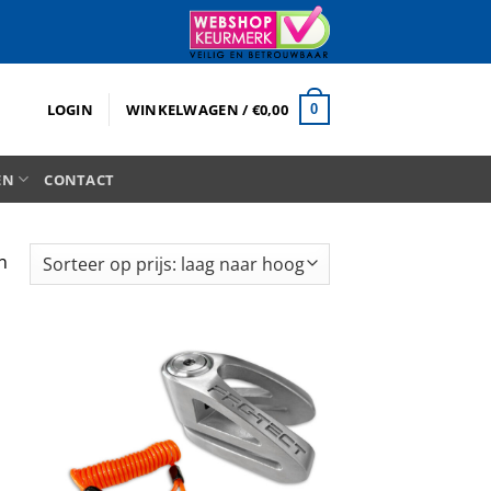
LOGIN
WINKELWAGEN /
€
0,00
0
EN
CONTACT
Gesorteerd
n
op
prijs:
laag
naar
hoog