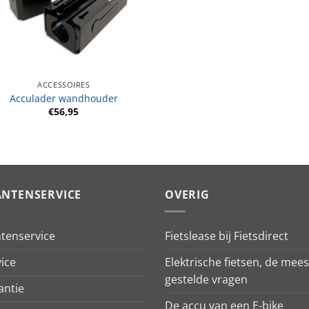
ACCESSOIRES
Acculader wandhouder
€
56,95
ANTENSERVICE
OVERIG
ntenservice
Fietslease bij Fietsdirect
ice
Elektrische fietsen, de mees
gestelde vragen
antie
De accu van een E-bike