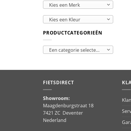
Kies een Merk
Kies een Kleur
PRODUCTCATEGORIEËN
Een categorie selecteren
FIETSDIRECT
KL
Showroom:
Kla
Maagdenburgstraat 18
Serv
7421 ZC Deventer
Nederland
Gar