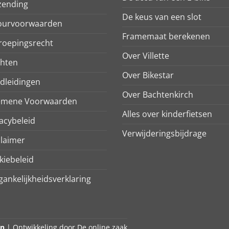
zending
De keus van een slot
ourvoorwaarden
Framemaat berekenen
roepingsrecht
Over Villette
chten
Over Bikestar
dleidingen
Over Bachtenkirch
emene Voorwaarden
Alles over kinderfietsen
acybeleid
Verwijderingsbijdrage
claimer
kiebeleid
ankelijkheidsverklaring
en
| Ontwikkeling door
De online zaak