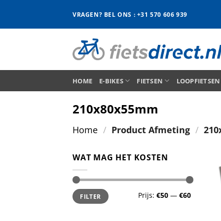
Ga
VRAGEN? BEL ONS : +31 570 606 939
naar
inhoud
HOME
E-BIKES
FIETSEN
LOOPFIETSEN
210x80x55mm
Home
/
Product Afmeting
/
210
WAT MAG HET KOSTEN
Min.
Max.
Prijs:
€50
—
€60
FILTER
prijs
prijs