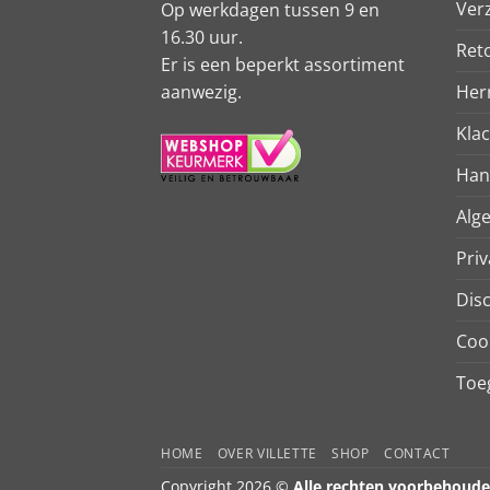
Ver
Op werkdagen tussen 9 en
16.30 uur.
Ret
Er is een beperkt assortiment
aanwezig.
Her
Kla
Han
Alg
Priv
Dis
Coo
Toeg
HOME
OVER VILLETTE
SHOP
CONTACT
Copyright 2026 ©
Alle rechten voorbehoud