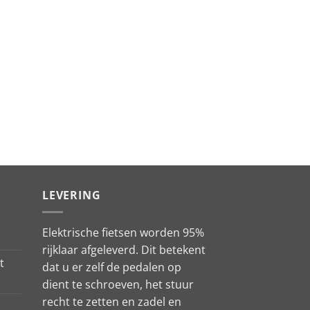
LEVERING
Elektrische fietsen worden 95%
rijklaar afgeleverd. Dit betekent
t
dat u er zelf de pedalen op
dient te schroeven, het stuur
recht te zetten en zadel en