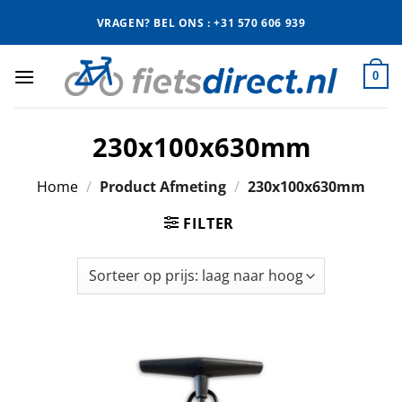
Ga
VRAGEN? BEL ONS : +31 570 606 939
naar
inhoud
0
230x100x630mm
Home
/
Product Afmeting
/
230x100x630mm
FILTER