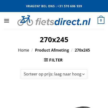
Ga
VRAGEN? BEL ONS : +31 570 606 939
naar
inhoud
0
270x245
Home
/
Product Afmeting
/
270x245
FILTER