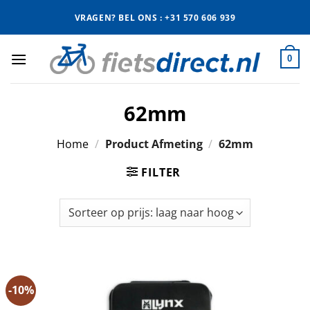
Ga
VRAGEN? BEL ONS : +31 570 606 939
naar
inhoud
0
62mm
Home
/
Product Afmeting
/
62mm
FILTER
-10%