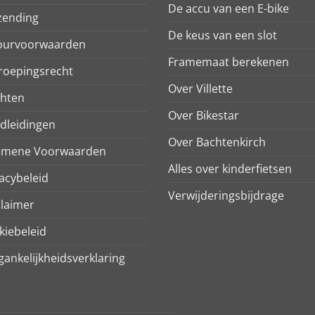
De accu van een E-bike
zending
De keus van een slot
ourvoorwaarden
Framemaat berekenen
roepingsrecht
Over Villette
chten
Over Bikestar
dleidingen
Over Bachtenkirch
emene Voorwaarden
Alles over kinderfietsen
acybeleid
Verwijderingsbijdrage
claimer
kiebeleid
ankelijkheidsverklaring