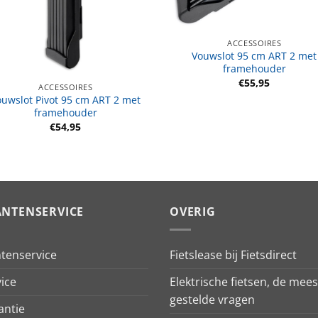
ACCESSOIRES
Vouwslot 95 cm ART 2 met
framehouder
€
55,95
ACCESSOIRES
ouwslot Pivot 95 cm ART 2 met
framehouder
€
54,95
ANTENSERVICE
OVERIG
ntenservice
Fietslease bij Fietsdirect
ice
Elektrische fietsen, de mees
gestelde vragen
antie