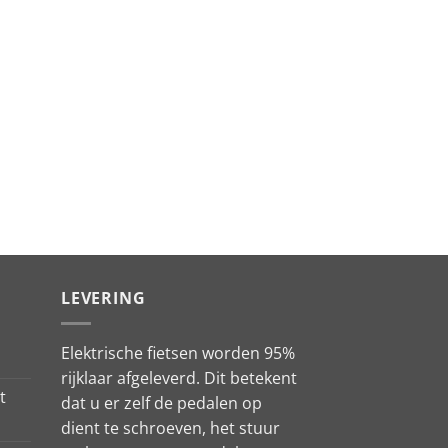
LEVERING
Elektrische fietsen worden 95%
rijklaar afgeleverd. Dit betekent
t
dat u er zelf de pedalen op
dient te schroeven, het stuur