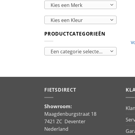
Kies een Merk
Kies een Kleur
PRODUCTCATEGORIEËN
V
Een categorie selecteren
FIETSDIRECT
KL
Showroom:
Kla
Maagdenburgstraat 18
Serv
7421 ZC Deventer
Nederland
Gar