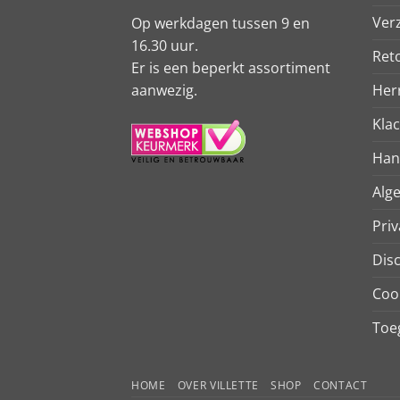
Ver
Op werkdagen tussen 9 en
16.30 uur.
Ret
Er is een beperkt assortiment
aanwezig.
Her
Kla
Han
Alg
Priv
Dis
Coo
Toeg
HOME
OVER VILLETTE
SHOP
CONTACT