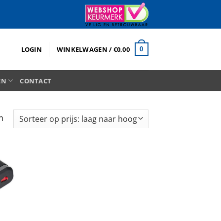
LOGIN
WINKELWAGEN /
€
0,00
0
EN
CONTACT
Gesorteerd
n
op
prijs:
laag
naar
hoog