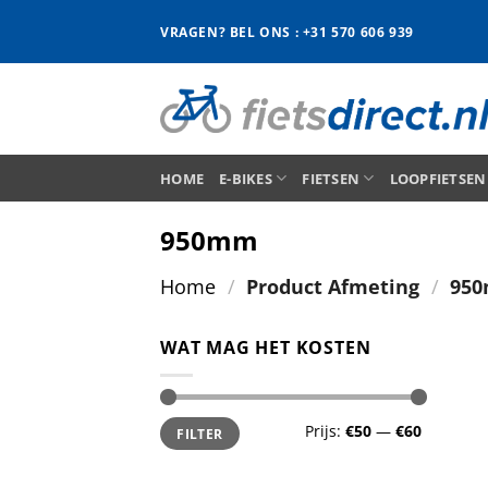
Ga
VRAGEN? BEL ONS : +31 570 606 939
naar
inhoud
HOME
E-BIKES
FIETSEN
LOOPFIETSEN
950mm
Home
/
Product Afmeting
/
95
WAT MAG HET KOSTEN
Min.
Max.
Prijs:
€50
—
€60
FILTER
prijs
prijs