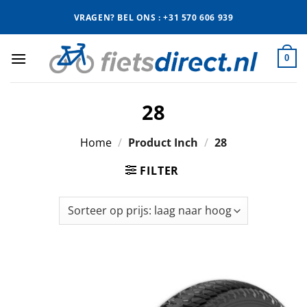
Ga
VRAGEN? BEL ONS : +31 570 606 939
naar
inhoud
0
28
Home
/
Product Inch
/
28
FILTER