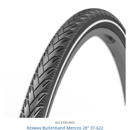
ACCESSOIRES
Rexway Buitenband Mencos 28″ 37-622