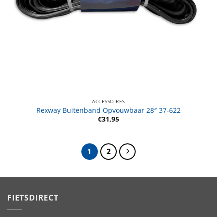
ACCESSOIRES
Rexway Buitenband Opvouwbaar 28″ 37-622
€
31,95
1
2
FIETSDIRECT