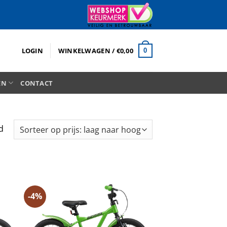
LOGIN
WINKELWAGEN /
€
0,00
0
EN
CONTACT
Gesorteerd
d
op
prijs:
laag
naar
hoog
-4%