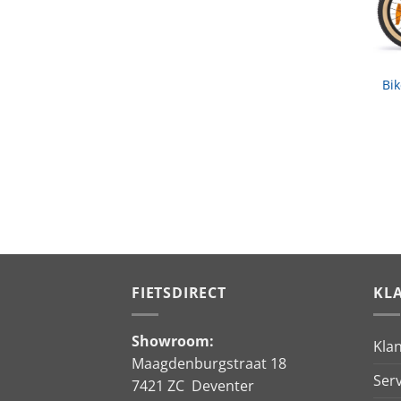
Bik
FIETSDIRECT
KL
Showroom:
Kla
Maagdenburgstraat 18
Serv
7421 ZC Deventer