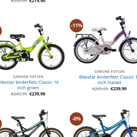
Oorspronkelijke
Huidige
€
239,95
€
219,90
was:
is:
prijs
prijs
€239,95.
€229
was:
is:
€239,95.
€219,90.
-11%
GEWONE FIETSEN
Bikestar kinderfiets Classic 
GEWONE FIETSEN
ikestar kinderfiets Classic 16
inch lila/wit
inch groen
Oorspronkeli
Huid
€
269,95
€
239,90
prijs
prijs
Oorspronkelijke
Huidige
€
249,95
€
239,90
was:
is:
prijs
prijs
€269,95.
€239
was:
is:
€249,95.
€239,90.
-0%