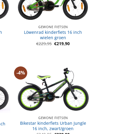
GEWONE FIETSEN
ch
Löwenrad kinderfiets 16 inch
wielen groen
jke
ige
Oorspronkelijke
Huidige
€
229,95
€
219,90
prijs
prijs
was:
is:
,90.
€229,95.
€219,90.
-4%
GEWONE FIETSEN
Bikestar kinderfiets Urban Jungle
nch
16 inch, zwart/groen
jke
ige