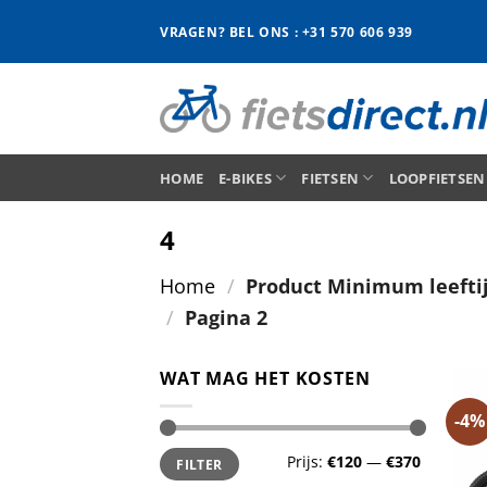
Ga
VRAGEN? BEL ONS : +31 570 606 939
naar
inhoud
HOME
E-BIKES
FIETSEN
LOOPFIETSEN
4
Home
/
Product Minimum leefti
/
Pagina 2
WAT MAG HET KOSTEN
-4%
Min.
Max.
Prijs:
€120
—
€370
FILTER
prijs
prijs