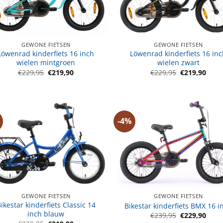
GEWONE FIETSEN
GEWONE FIETSEN
Löwenrad kinderfiets 16 inch
Löwenrad kinderfiets 16 in
wielen mintgroen
wielen zwart
Oorspronkelijke
Huidige
Oorspronkeli
Huid
€
229,95
€
219,90
€
229,95
€
219,90
prijs
prijs
prijs
prijs
was:
is:
was:
is:
€229,95.
€219,90.
€229,95.
€219
-4%
GEWONE FIETSEN
GEWONE FIETSEN
ikestar kinderfiets Classic 14
Bikestar kinderfiets BMX 16 i
inch blauw
Oorspronkeli
Huid
€
239,95
€
229,90
prijs
prijs