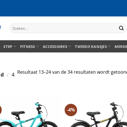
Zoeken
naar:
STEP
FITNESS
ACCESSOIRES
TWEEDE KANSJES
MERK
Resultaat 13–24 van de 34 resultaten wordt getoon
jd
/
4
-4%