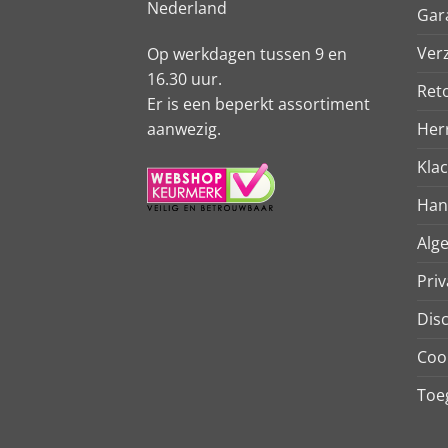
Nederland
Gar
Ver
Op werkdagen tussen 9 en
16.30 uur.
Ret
Er is een beperkt assortiment
aanwezig.
Her
Kla
Han
Alg
Priv
Dis
Coo
Toeg