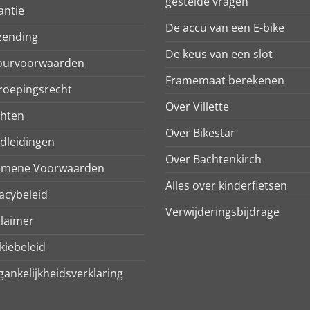
gestelde vragen
antie
De accu van een E-bike
zending
De keus van een slot
ourvoorwaarden
Framemaat berekenen
roepingsrecht
Over Villette
chten
Over Bikestar
dleidingen
Over Bachtenkirch
emene Voorwaarden
Alles over kinderfietsen
acybeleid
Verwijderingsbijdrage
claimer
kiebeleid
ankelijkheidsverklaring