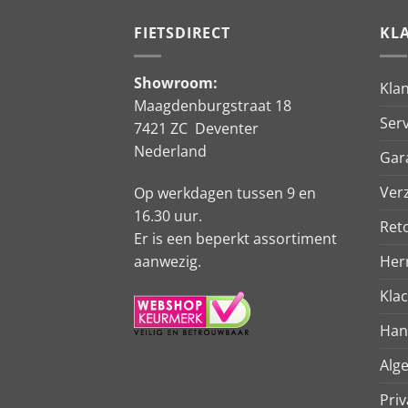
FIETSDIRECT
KL
Showroom:
Kla
Maagdenburgstraat 18
Serv
7421 ZC Deventer
Nederland
Gar
Ver
Op werkdagen tussen 9 en
16.30 uur.
Ret
Er is een beperkt assortiment
aanwezig.
Her
Kla
Han
Alg
Priv