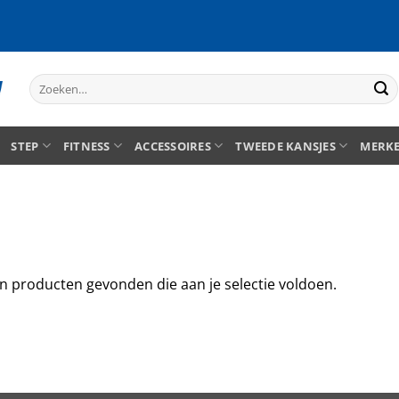
Zoeken
naar:
STEP
FITNESS
ACCESSOIRES
TWEEDE KANSJES
MERK
n producten gevonden die aan je selectie voldoen.