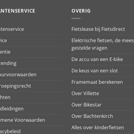
ANTENSERVICE
OVERIG
ntenservice
Fietslease bij Fietsdirect
ice
Elektrische fietsen, de mees
gestelde vragen
antie
De accu van een E-bike
zending
De keus van een slot
ourvoorwaarden
Framemaat berekenen
roepingsrecht
Over Villette
chten
Over Bikestar
dleidingen
Over Bachtenkirch
emene Voorwaarden
Alles over kinderfietsen
acybeleid