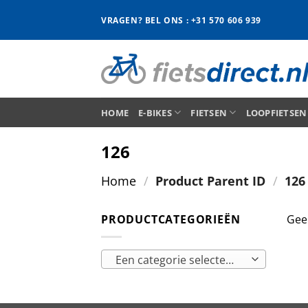
Ga
VRAGEN? BEL ONS : +31 570 606 939
naar
inhoud
HOME
E-BIKES
FIETSEN
LOOPFIETSEN
126
Home
/
Product Parent ID
/
126
PRODUCTCATEGORIEËN
Gee
Een categorie selecteren