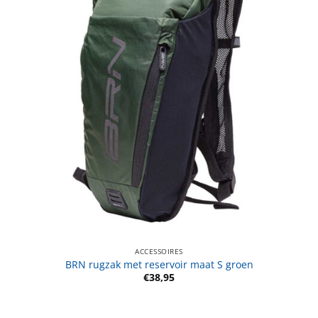
ACCESSOIRES
BRN rugzak met reservoir maat S groen
€
38,95