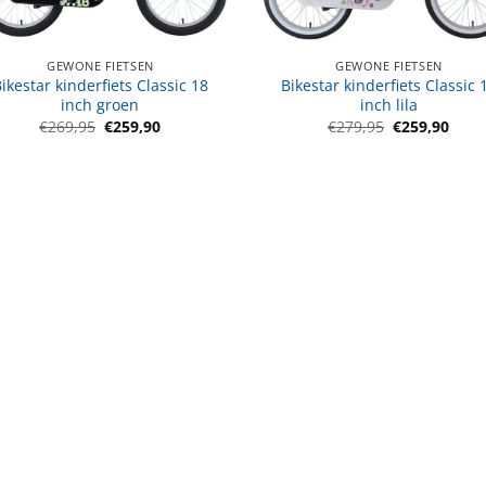
GEWONE FIETSEN
GEWONE FIETSEN
ikestar kinderfiets Classic 18
Bikestar kinderfiets Classic 
inch groen
inch lila
Oorspronkelijke
Huidige
Oorspronkeli
Huid
€
269,95
€
259,90
€
279,95
€
259,90
prijs
prijs
prijs
prijs
was:
is:
was:
is:
€269,95.
€259,90.
€279,95.
€259