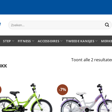
Zoeken
naar:
STEP
FITNESS
ACCESSOIRES
TWEEDE KANSJES
MERK
Toont alle 2 resultate
8KK
-7%