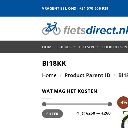
Ga
VRAGEN? BEL ONS : +31 570 606 939
naar
inhoud
HOME
E-BIKES
FIETSEN
LOOPFIETSEN
BI18KK
Home
/
Product Parent ID
/
BI1
WAT MAG HET KOSTEN
-4%
Min.
Max.
Prijs:
€250
—
€260
FILTER
prijs
prijs