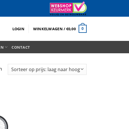
LOGIN
WINKELWAGEN /
€
0,00
0
EN
CONTACT
Gesorteerd
n
op
prijs:
laag
naar
hoog