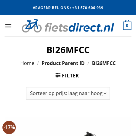
Ga
VRAGEN? BEL ONS : +31 570 606 939
naar
inhoud
0
BI26MFCC
Home
/
Product Parent ID
/
BI26MFCC
FILTER
-17%