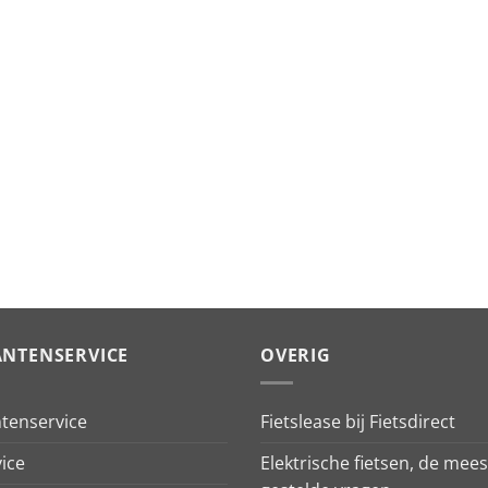
ANTENSERVICE
OVERIG
ntenservice
Fietslease bij Fietsdirect
ice
Elektrische fietsen, de mees