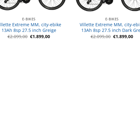
E-BIKES
E-BIKES
illette Extreme MM, city-ebike
Villette Extreme MM, city-eb
13Ah 8sp 27.5 inch Greige
13Ah 8sp 27.5 inch Dark Gr
Oorspronkelijke
Huidige
Oorspronkeli
Hui
€
2.099,00
€
1.899,00
€
2.099,00
€
1.899,00
prijs
prijs
prijs
pri
was:
is:
was:
is:
€2.099,00.
€1.899,00.
€2.099,00.
€1.