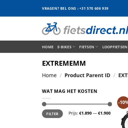
Ga
VRAGEN? BEL ONS : +31 570 606 939
naar
inhoud
HOME
E-BIKES
FIETSEN
LOOPFIETSEN
EXTREMEMM
Home
/
Product Parent ID
/
EX
WAT MAG HET KOSTEN
-10
Min.
Max.
Prijs:
€1.890
—
€1.900
FILTER
prijs
prijs