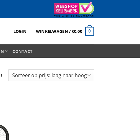
LOGIN
WINKELWAGEN /
€
0,00
0
EN
CONTACT
Gesorteerd
n
op
prijs:
laag
naar
hoog