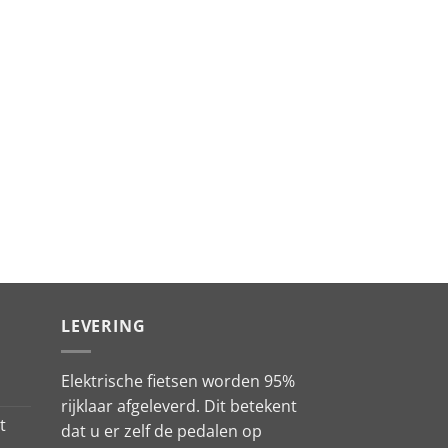
LEVERING
Elektrische fietsen worden 95%
rijklaar afgeleverd. Dit betekent
t
dat u er zelf de pedalen op