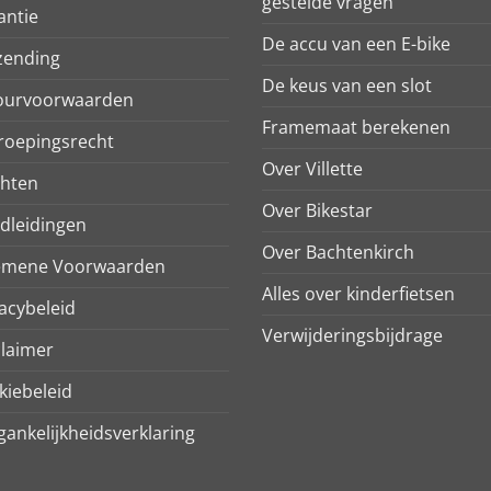
gestelde vragen
antie
De accu van een E-bike
zending
De keus van een slot
ourvoorwaarden
Framemaat berekenen
roepingsrecht
Over Villette
chten
Over Bikestar
dleidingen
Over Bachtenkirch
emene Voorwaarden
Alles over kinderfietsen
acybeleid
Verwijderingsbijdrage
claimer
kiebeleid
ankelijkheidsverklaring