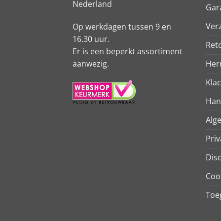
Nederland
Gar
Ver
Op werkdagen tussen 9 en
16.30 uur.
Ret
Er is een beperkt assortiment
aanwezig.
Her
Kla
Han
Alg
Priv
Dis
Coo
Toeg