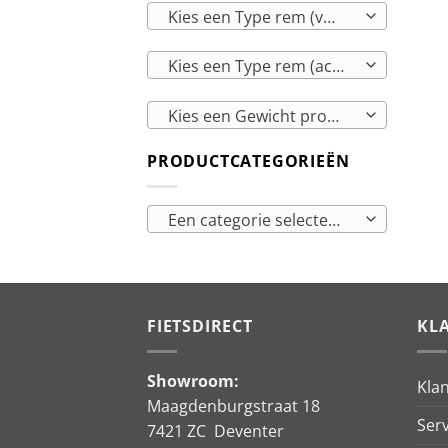
Kies een Type rem (voor)
Kies een Type rem (achter)
Kies een Gewicht product
PRODUCTCATEGORIEËN
Een categorie selecteren
FIETSDIRECT
KL
Showroom:
Kla
Maagdenburgstraat 18
Serv
7421 ZC Deventer