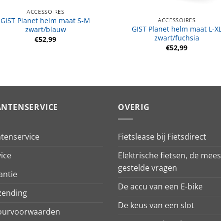
ACCESSOIRES
GIST Planet helm maat S-M
ACCESSOIRES
GIST Planet helm maat L-X
zwart/blauw
zwart/fuchsia
€
52,99
€
52,99
ANTENSERVICE
OVERIG
ntenservice
Fietslease bij Fietsdirect
ice
Elektrische fietsen, de mees
gestelde vragen
antie
De accu van een E-bike
zending
De keus van een slot
ourvoorwaarden