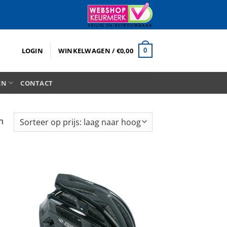
LOGIN
WINKELWAGEN /
€
0,00
0
EN
CONTACT
Gesorteerd
n
op
prijs:
laag
naar
hoog