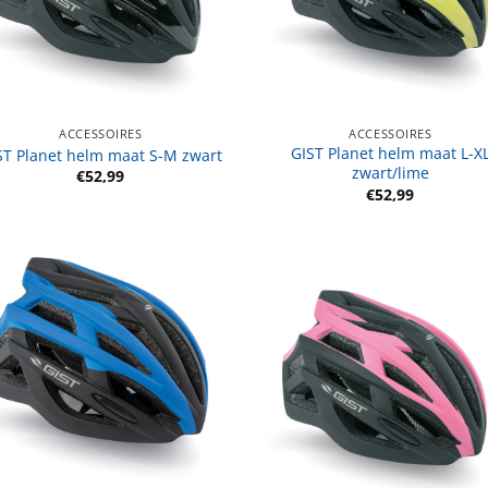
ACCESSOIRES
ACCESSOIRES
GIST Planet helm maat L-X
ST Planet helm maat S-M zwart
zwart/lime
€
52,99
€
52,99