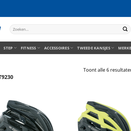
Zoeken
naar:
STEP
FITNESS
ACCESSOIRES
TWEEDE KANSJES
MERK
Toont alle 6 resultate
T9230