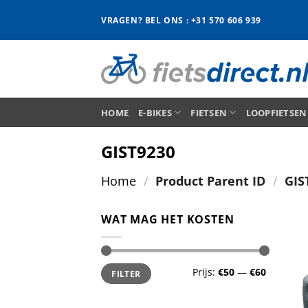
Ga
VRAGEN? BEL ONS : +31 570 606 939
naar
inhoud
HOME
E-BIKES
FIETSEN
LOOPFIETSEN
GIST9230
Home
/
Product Parent ID
/
GIS
WAT MAG HET KOSTEN
Min.
Max.
Prijs:
€50
—
€60
FILTER
prijs
prijs