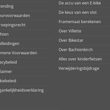
De accu van een E-bike
zending
De keus van een slot
ourvoorwaarden
Framemaat berekenen
roepingsrecht
Over Villette
chten
Over Bikestar
dleidingen
Over Bachtenkirch
emene Voorwaarden
Alles over kinderfietsen
acybeleid
Verwijderingsbijdrage
claimer
kiebeleid
ankelijkheidsverklaring