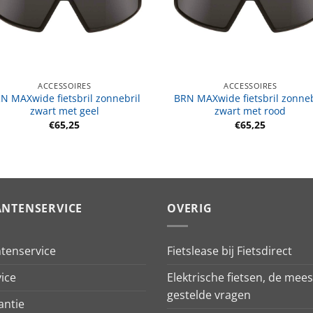
ACCESSOIRES
ACCESSOIRES
N MAXwide fietsbril zonnebril
BRN MAXwide fietsbril zonneb
zwart met geel
zwart met rood
€
65,25
€
65,25
ANTENSERVICE
OVERIG
ntenservice
Fietslease bij Fietsdirect
ice
Elektrische fietsen, de mees
gestelde vragen
antie