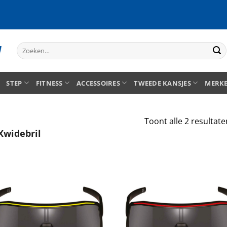
Zoeken
naar:
STEP
FITNESS
ACCESSOIRES
TWEEDE KANSJES
MERK
Toont alle 2 resultate
widebril