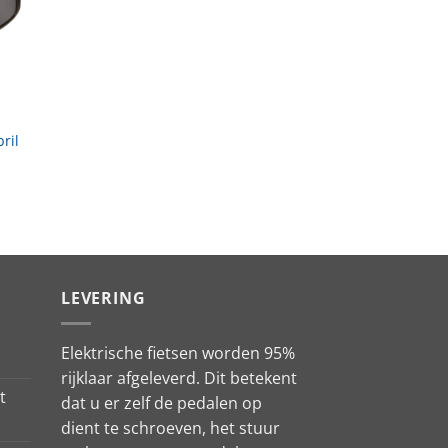
ril
LEVERING
Elektrische fietsen worden 95%
rijklaar afgeleverd. Dit betekent
t
dat u er zelf de pedalen op
dient te schroeven, het stuur