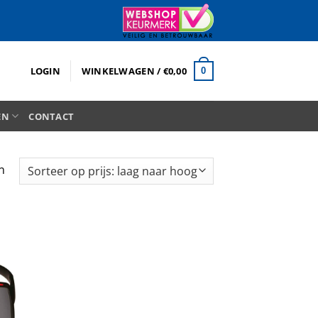
LOGIN
WINKELWAGEN /
€
0,00
0
EN
CONTACT
Gesorteerd
n
op
prijs:
laag
naar
hoog