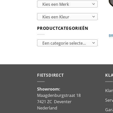
Kies een Merk
Kies een Kleur
PRODUCTCATEGORIEËN
BR
Een categorie selecteren
FIETSDIRECT
KL
Showroom:
Kla
Maagdenburgstraat 18
Serv
7421 ZC Deventer
Nederland
Gar