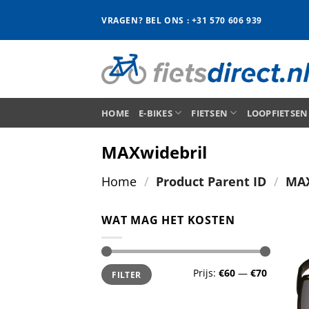
Ga
VRAGEN? BEL ONS : +31 570 606 939
naar
inhoud
HOME
E-BIKES
FIETSEN
LOOPFIETSEN
MAXwidebril
Home
/
Product Parent ID
/
MAX
WAT MAG HET KOSTEN
Min.
Max.
Prijs:
€60
—
€70
FILTER
prijs
prijs