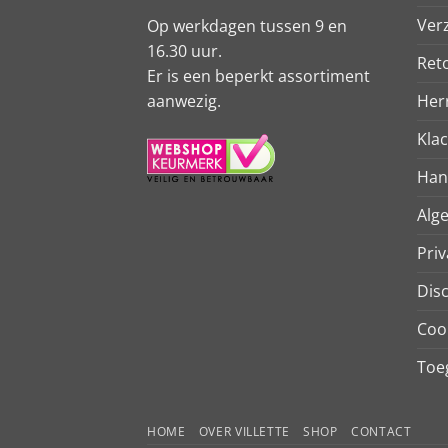
Ver
Op werkdagen tussen 9 en
16.30 uur.
Ret
Er is een beperkt assortiment
aanwezig.
Her
Kla
Han
Alg
Priv
Dis
Coo
Toeg
HOME
OVER VILLETTE
SHOP
CONTACT