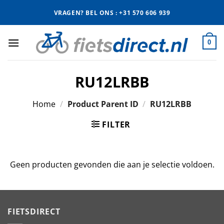
Ga
VRAGEN? BEL ONS : +31 570 606 939
naar
inhoud
0
RU12LRBB
Home
/
Product Parent ID
/
RU12LRBB
FILTER
Geen producten gevonden die aan je selectie voldoen.
FIETSDIRECT