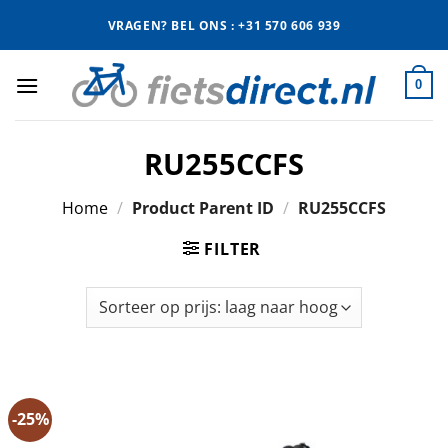
Ga
VRAGEN? BEL ONS : +31 570 606 939
naar
inhoud
0
RU255CCFS
Home
/
Product Parent ID
/
RU255CCFS
FILTER
-25%