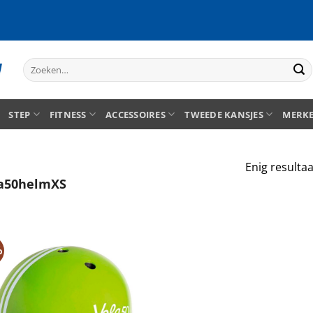
Zoeken
naar:
STEP
FITNESS
ACCESSOIRES
TWEEDE KANSJES
MERK
Enig resultaa
a50helmXS
%