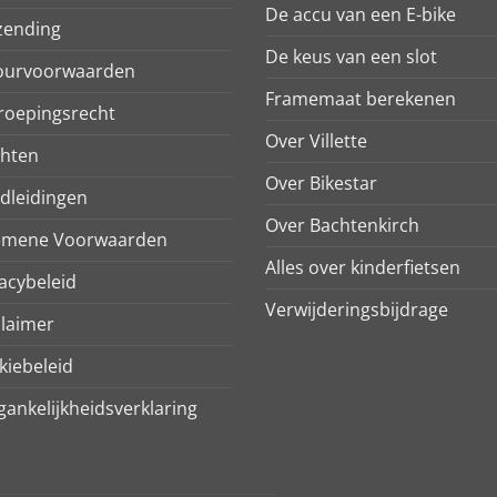
De accu van een E-bike
zending
De keus van een slot
ourvoorwaarden
Framemaat berekenen
roepingsrecht
Over Villette
chten
Over Bikestar
dleidingen
Over Bachtenkirch
emene Voorwaarden
Alles over kinderfietsen
acybeleid
Verwijderingsbijdrage
claimer
kiebeleid
ankelijkheidsverklaring