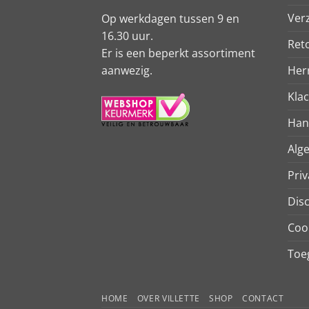
Ver
Op werkdagen tussen 9 en
16.30 uur.
Ret
Er is een beperkt assortiment
aanwezig.
Her
Kla
Han
Alg
Priv
Dis
Coo
Toeg
HOME
OVER VILLETTE
SHOP
CONTACT