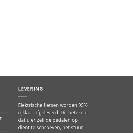
LEVERING
Elektrische fietsen worden 95%
rijklaar afgeleverd. Dit betekent
t
dat u er zelf de pedalen op
dient te schroeven, het stuur