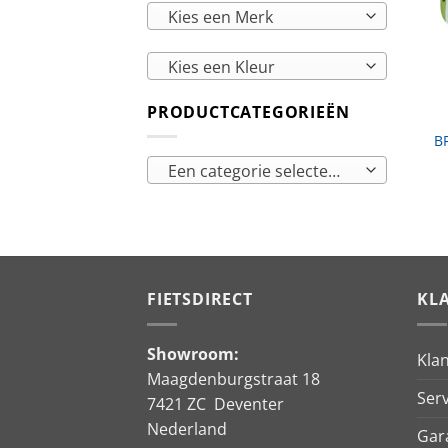
Kies een Merk
Kies een Kleur
PRODUCTCATEGORIEËN
B
Een categorie selecteren
FIETSDIRECT
KL
Showroom:
Kla
Maagdenburgstraat 18
Serv
7421 ZC Deventer
Nederland
Gar