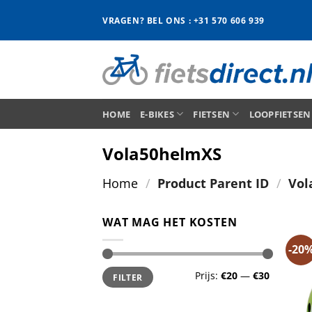
Ga
VRAGEN? BEL ONS : +31 570 606 939
naar
inhoud
HOME
E-BIKES
FIETSEN
LOOPFIETSEN
Vola50helmXS
Home
/
Product Parent ID
/
Vol
WAT MAG HET KOSTEN
-20
Min.
Max.
Prijs:
€20
—
€30
FILTER
prijs
prijs