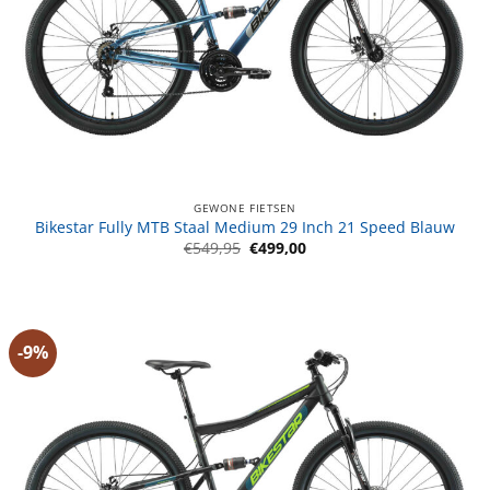
GEWONE FIETSEN
Bikestar Fully MTB Staal Medium 29 Inch 21 Speed Blauw
Oorspronkelijke
Huidige
€
549,95
€
499,00
prijs
prijs
was:
is:
€549,95.
€499,00.
-9%