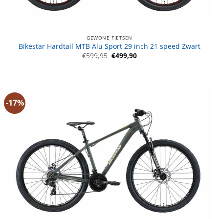
GEWONE FIETSEN
Bikestar Hardtail MTB Alu Sport 29 inch 21 speed Zwart
Oorspronkelijke
Huidige
€
599,95
€
499,90
prijs
prijs
was:
is:
€599,95.
€499,90.
-17%