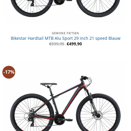
GEWONE FIETSEN
Bikestar Hardtail MTB Alu Sport 29 inch 21 speed Blauw
Oorspronkelijke
Huidige
€
599,95
€
499,90
prijs
prijs
was:
is:
€599,95.
€499,90.
-17%