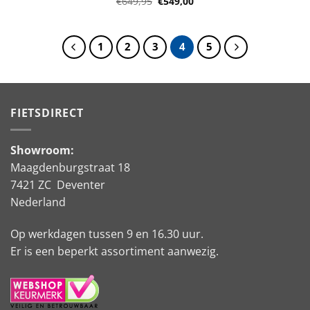
Oorspronkelijke
Huidige
€
649,95
€
549,00
prijs
prijs
was:
is:
€649,95.
€549,00.
1
2
3
4
5
FIETSDIRECT
Showroom:
Maagdenburgstraat 18
7421 ZC Deventer
Nederland
Op werkdagen tussen 9 en 16.30 uur.
Er is een beperkt assortiment aanwezig.