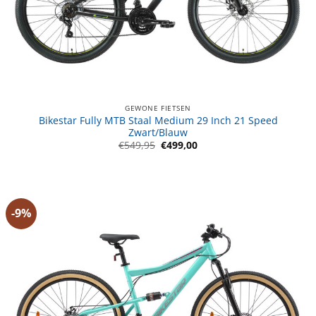
GEWONE FIETSEN
Bikestar Fully MTB Staal Medium 29 Inch 21 Speed
Zwart/Blauw
Oorspronkelijke
Huidige
€
549,95
€
499,00
prijs
prijs
was:
is:
€549,95.
€499,00.
-9%