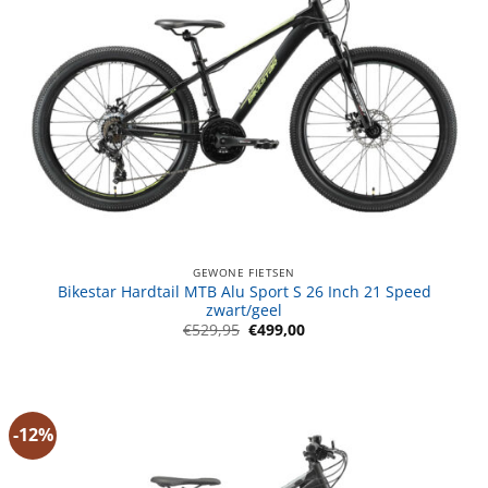
GEWONE FIETSEN
Bikestar Hardtail MTB Alu Sport S 26 Inch 21 Speed
zwart/geel
Oorspronkelijke
Huidige
€
529,95
€
499,00
prijs
prijs
was:
is:
€529,95.
€499,00.
-12%