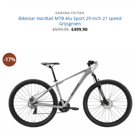
GEWONE FIETSEN
Bikestar Hardtail MTB Alu Sport 29 inch 21 speed
Grijsgroen
Oorspronkelijke
Huidige
€
599,95
€
499,90
prijs
prijs
was:
is:
€599,95.
€499,90.
-17%