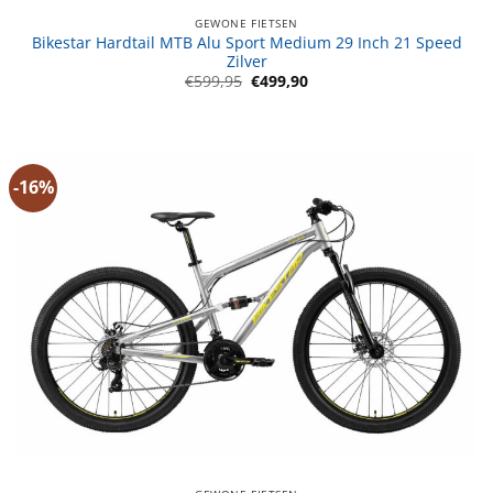
GEWONE FIETSEN
Bikestar Hardtail MTB Alu Sport Medium 29 Inch 21 Speed
Zilver
Oorspronkelijke
Huidige
€
599,95
€
499,90
prijs
prijs
was:
is:
€599,95.
€499,90.
-16%