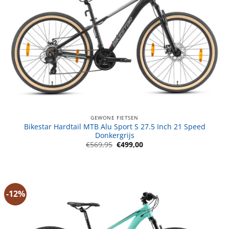
GEWONE FIETSEN
Bikestar Hardtail MTB Alu Sport S 27.5 Inch 21 Speed
Donkergrijs
Oorspronkelijke
Huidige
€
569,95
€
499,00
prijs
prijs
was:
is:
€569,95.
€499,00.
-12%