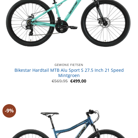
GEWONE FIETSEN
Bikestar Hardtail MTB Alu Sport S 27.5 Inch 21 Speed
Mintgroen
Oorspronkelijke
Huidige
€
569,95
€
499,00
prijs
prijs
was:
is:
€569,95.
€499,00.
-9%