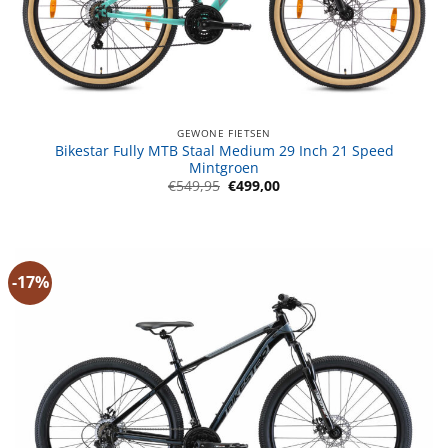
GEWONE FIETSEN
Bikestar Fully MTB Staal Medium 29 Inch 21 Speed
Mintgroen
Oorspronkelijke
Huidige
€
549,95
€
499,00
prijs
prijs
was:
is:
€549,95.
€499,00.
-17%