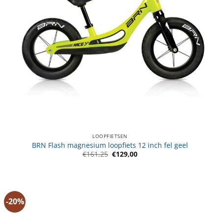
LOOPFIETSEN
BRN Flash magnesium loopfiets 12 inch fel geel
Oorspronkelijke
Huidige
€
161,25
€
129,00
prijs
prijs
was:
is:
€161,25.
€129,00.
-20%