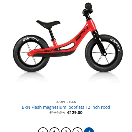
LOOPFIETSEN
BRN Flash magnesium loopfiets 12 inch rood
Oorspronkelijke
Huidige
€
161,25
€
129,00
prijs
prijs
was:
is:
€161,25.
€129,00.