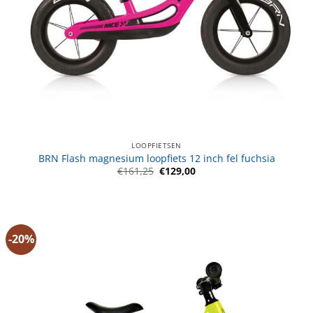
LOOPFIETSEN
BRN Flash magnesium loopfiets 12 inch fel fuchsia
Oorspronkelijke
Huidige
€
161,25
€
129,00
prijs
prijs
was:
is:
€161,25.
€129,00.
-20%