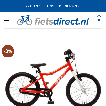
Ga
VRAGEN? BEL ONS : +31 570 606 939
naar
inhoud
0
-3%