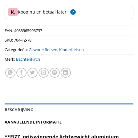
Koop nu en betaal later
?
EAN:
4033365993737
SKU:
704-FZ-78
Categorieën:
Gewone fietsen
,
Kinderfietsen
Merk:
Bachtenkirch
BESCHRIJVING
AANVULLENDE INFORMATIE
**FIZZ, prijswinnende lichtgewicht aluminium