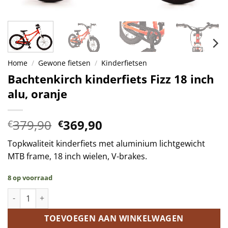
Home
/
Gewone fietsen
/
Kinderfietsen
Bachtenkirch kinderfiets Fizz 18 inch
alu, oranje
Oorspronkelijke
Huidige
379,90
369,90
€
€
prijs
prijs
Topkwaliteit kinderfiets met aluminium lichtgewicht
was:
is:
MTB frame, 18 inch wielen, V-brakes.
€379,90.
€369,90.
8 op voorraad
Bachtenkirch kinderfiets Fizz 18 inch alu, oranje aantal
TOEVOEGEN AAN WINKELWAGEN