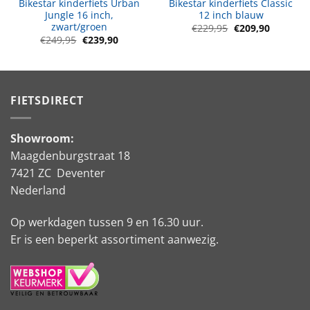
Bikestar kinderfiets Urban
Bikestar kinderfiets Classic
Jungle 16 inch,
12 inch blauw
zwart/groen
Oorspronkelijke
Huidige
€
229,95
€
209,90
prijs
prijs
Oorspronkelijke
Huidige
€
249,95
€
239,90
was:
is:
prijs
prijs
€229,95.
€209,90.
was:
is:
€249,95.
€239,90.
FIETSDIRECT
Showroom:
Maagdenburgstraat 18
7421 ZC Deventer
Nederland
Op werkdagen tussen 9 en 16.30 uur.
Er is een beperkt assortiment aanwezig.