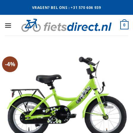
Ga
VRAGEN? BEL ONS : +31 570 606 939
naar
inhoud
0
-4%