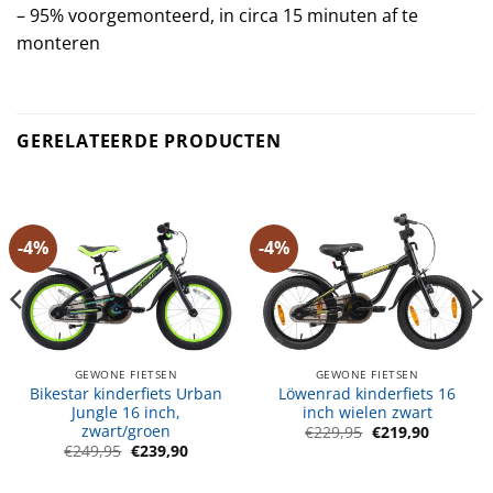
– 95% voorgemonteerd, in circa 15 minuten af te
monteren
GERELATEERDE PRODUCTEN
-4%
-4%
GEWONE FIETSEN
GEWONE FIETSEN
Bikestar kinderfiets Urban
Löwenrad kinderfiets 16
Jungle 16 inch,
inch wielen zwart
zwart/groen
Oorspronkelijke
Huidige
€
229,95
€
219,90
prijs
prijs
Oorspronkelijke
Huidige
€
249,95
€
239,90
was:
is:
prijs
prijs
€229,95.
€219,90.
was:
is:
€249,95.
€239,90.