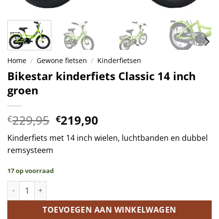
Home
/
Gewone fietsen
/
Kinderfietsen
Bikestar kinderfiets Classic 14 inch
groen
Oorspronkelijke
Huidige
229,95
219,90
€
€
prijs
prijs
Kinderfiets met 14 inch wielen, luchtbanden en dubbel
was:
is:
remsysteem
€229,95.
€219,90.
17 op voorraad
Bikestar kinderfiets Classic 14 inch groen aantal
TOEVOEGEN AAN WINKELWAGEN