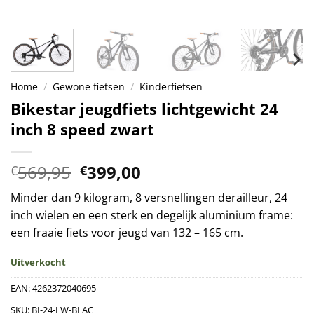
Home
/
Gewone fietsen
/
Kinderfietsen
Bikestar jeugdfiets lichtgewicht 24
inch 8 speed zwart
Oorspronkelijke
Huidige
569,95
399,00
€
€
prijs
prijs
Minder dan 9 kilogram, 8 versnellingen derailleur, 24
was:
is:
inch wielen en een sterk en degelijk aluminium frame:
€569,95.
€399,00.
een fraaie fiets voor jeugd van 132 – 165 cm.
Uitverkocht
EAN:
4262372040695
SKU:
BI-24-LW-BLAC