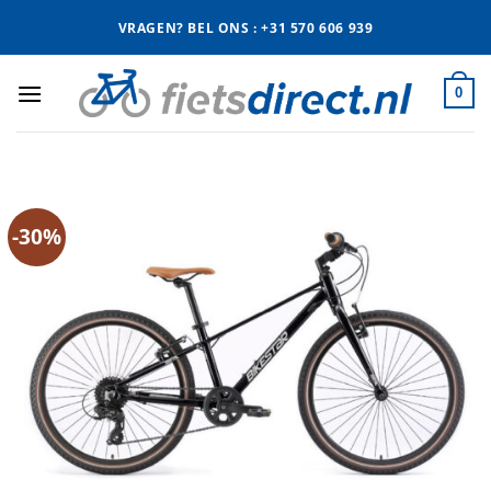
Ga
VRAGEN? BEL ONS : +31 570 606 939
naar
inhoud
0
-30%