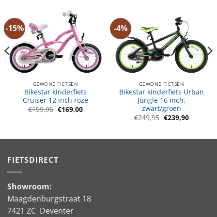
-15%
-4%
GEWONE FIETSEN
GEWONE FIETSEN
Bikestar kinderfiets
Bikestar kinderfiets Urban
Cruiser 12 inch roze
Jungle 16 inch,
zwart/groen
Oorspronkelijke
Huidige
€
199,95
€
169,00
prijs
prijs
e
e
Oorspronkelijke
Huidige
€
249,95
€
239,90
was:
is:
prijs
prijs
€199,95.
€169,00.
was:
is:
.
€249,95.
€239,90.
FIETSDIRECT
Showroom:
Maagdenburgstraat 18
7421 ZC Deventer