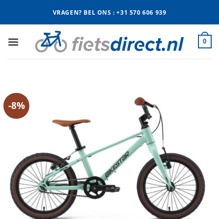
Ga
VRAGEN? BEL ONS : +31 570 606 939
naar
inhoud
0
-8%