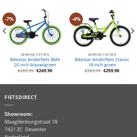
-7%
-4%
GEWONE FIETSEN
GEWONE FIETSEN
Bikestar kinderfiets BMX
Bikestar kinderfiets Classic
20 inch blauw/groen
18 inch groen
e
e
Oorspronkelijke
Huidige
Oorspronkelijke
Huidige
€
269,95
€
249,90
€
269,95
€
259,90
prijs
prijs
prijs
prijs
was:
is:
was:
is:
.
€269,95.
€249,90.
€269,95.
€259,90.
FIETSDIRECT
Showroom:
Maagdenburgstraat 18
7421 ZC Deventer
Nederland