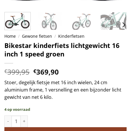
Home
/
Gewone fietsen
/
Kinderfietsen
Bikestar kinderfiets lichtgewicht 16
inch 1 speed groen
Oorspronkelijke
Huidige
399,95
369,90
€
€
prijs
prijs
Stoer, degelijk fietsje met 16 inch wielen, 24 cm
was:
is:
aluminium frame, 1 versnelling en een bijzonder licht
€399,95.
€369,90.
gewicht van net 6 kilo.
4 op voorraad
Bikestar kinderfiets lichtgewicht 16 inch 1 speed groen aantal