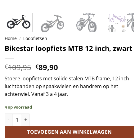
Home
/
Loopfietsen
Bikestar loopfiets MTB 12 inch, zwart
Oorspronkelijke
Huidige
109,95
89,90
€
€
prijs
prijs
Stoere loopfiets met solide stalen MTB frame, 12 inch
was:
is:
luchtbanden op spaakwielen en handrem op het
€109,95.
€89,90.
achterwiel. Vanaf 3 a 4 jaar.
4 op voorraad
Bikestar loopfiets MTB 12 inch, zwart aantal
TOEVOEGEN AAN WINKELWAGEN