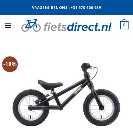
Ga
VRAGEN? BEL ONS : +31 570 606 939
naar
inhoud
0
-18%