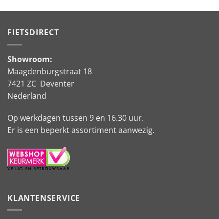
was:
is:
€1.299,00.
€1.099,00.
FIETSDIRECT
Showroom:
Maagdenburgstraat 18
7421 ZC Deventer
Nederland
Op werkdagen tussen 9 en 16.30 uur.
Er is een beperkt assortiment aanwezig.
KLANTENSERVICE