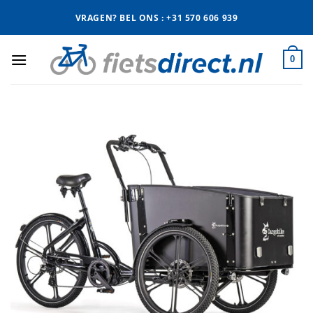
Ga
VRAGEN? BEL ONS : +31 570 606 939
naar
inhoud
0