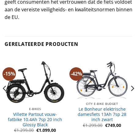
geeft consumenten het vertrouwen dat de fiets voldoet
aan de vereiste veiligheids- en kwaliteitsnormen binnen
de EU.
GERELATEERDE PRODUCTEN
-15%
-42%
CITY E-BIKE BUDGET
Le Bonheur elektrische
E-BIKES
Villette Partout vouw-
damesfiets 13Ah 7sp 28
fatbike 10.4Ah 7sp 20 inch
inch zwart
Glossy Black
Oorspronkelijk
Huidige
€
1.299,00
€
749,00
prijs
prijs
Oorspronkelijke
Huidige
€
1.299,00
€
1.099,00
was:
is:
prijs
prijs
€1.299,00.
€749,00