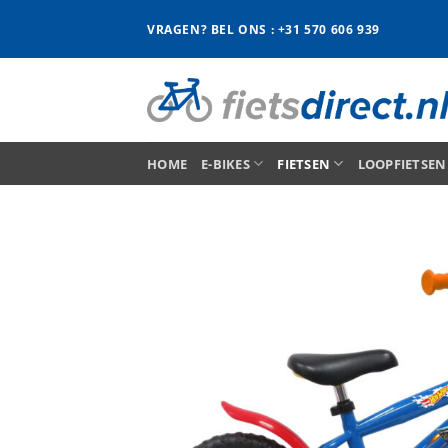
Ga
VRAGEN? BEL ONS : +31 570 606 939
naar
inhoud
HOME
E-BIKES
FIETSEN
LOOPFIETSEN