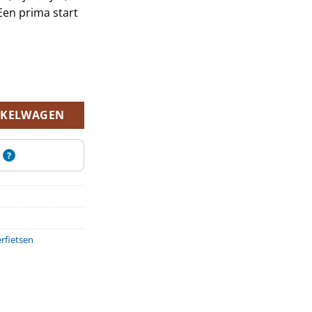
Een prima start
s blauw aantal
NKELWAGEN
?
rfietsen