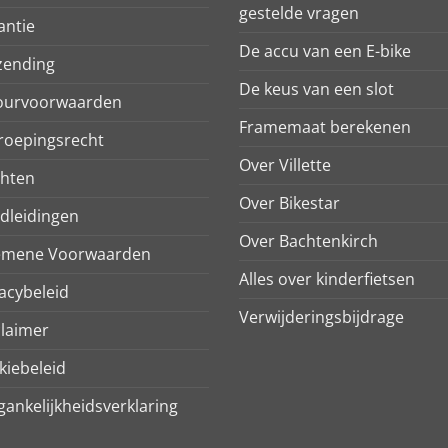
gestelde vragen
antie
De accu van een E-bike
zending
De keus van een slot
ourvoorwaarden
Framemaat berekenen
roepingsrecht
Over Villette
chten
Over Bikestar
dleidingen
Over Bachtenkirch
emene Voorwaarden
Alles over kinderfietsen
acybeleid
Verwijderingsbijdrage
claimer
kiebeleid
ankelijkheidsverklaring