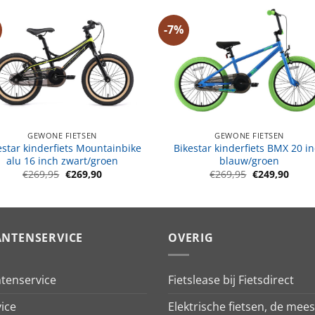
-7%
GEWONE FIETSEN
GEWONE FIETSEN
estar kinderfiets Mountainbike
Bikestar kinderfiets BMX 20 i
alu 16 inch zwart/groen
blauw/groen
Oorspronkelijke
Huidige
Oorspronkeli
Huidi
€
269,95
€
269,90
€
269,95
€
249,90
prijs
prijs
prijs
prijs
was:
is:
was:
is:
€269,95.
€269,90.
€269,95.
€249,
ANTENSERVICE
OVERIG
ntenservice
Fietslease bij Fietsdirect
ice
Elektrische fietsen, de mees