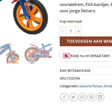
voorwielrem, EVA bandjes. 
voor jonge fietsers.
5 op voorraad
Hot Wheels 12 inch kinderfiet
TOEVOEGEN AAN WI
Koop nu en betaal later
EAN:
8015244141626
SKU:
CF22184
Categorieën:
Gewone fietsen
,
Kinde