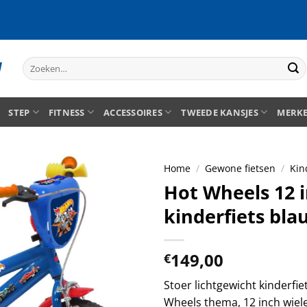
Zoeken
naar:
STEP
FITNESS
ACCESSOIRES
TWEEDE KANSJES
MERK
Home
/
Gewone fietsen
/
Kin
Hot Wheels 12 
kinderfiets bla
149,00
€
Stoer lichtgewicht kinderfie
Wheels thema, 12 inch wielen