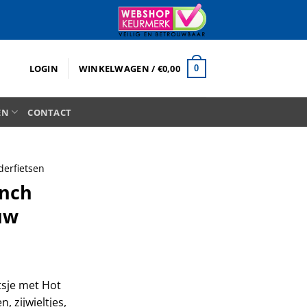
LOGIN
WINKELWAGEN /
€
0,00
0
EN
CONTACT
derfietsen
inch
uw
tsje met Hot
, zijwieltjes,