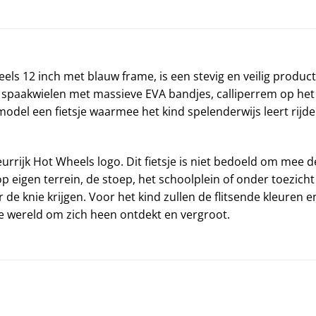
els 12 inch met blauw frame, is een stevig en veilig product
f spaakwielen met massieve EVA bandjes, calliperrem op het 
odel een fietsje waarmee het kind spelenderwijs leert rijde
eurrijk Hot Wheels logo. Dit fietsje is niet bedoeld om mee d
op eigen terrein, de stoep, het schoolplein of onder toezic
r de knie krijgen. Voor het kind zullen de flitsende kleuren
de wereld om zich heen ontdekt en vergroot.