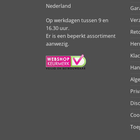
Nederland
Gar
Ver
Op werkdagen tussen 9 en
16.30 uur.
Ret
Er is een beperkt assortiment
aanwezig.
Her
Kla
Han
Alg
Priv
Dis
Coo
Toeg