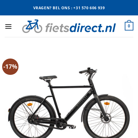
Ga
VRAGEN? BEL ONS : +31 570 606 939
naar
inhoud
0
-17%