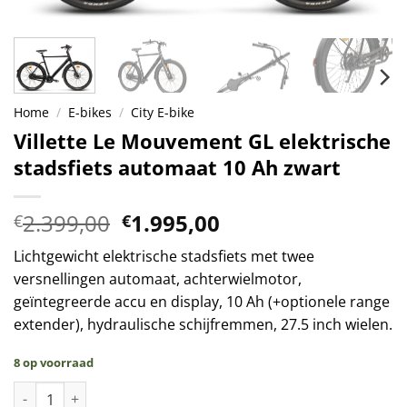
Home
/
E-bikes
/
City E-bike
Villette Le Mouvement GL elektrische
stadsfiets automaat 10 Ah zwart
Oorspronkelijke
Huidige
2.399,00
1.995,00
€
€
prijs
prijs
Lichtgewicht elektrische stadsfiets met twee
was:
is:
versnellingen automaat, achterwielmotor,
€2.399,00.
€1.995,00.
geïntegreerde accu en display, 10 Ah (+optionele range
extender), hydraulische schijfremmen, 27.5 inch wielen.
8 op voorraad
Villette Le Mouvement GL elektrische stadsfiets automaat 10 