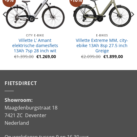
CITY E-BIKE
E-BIKES
Villette L’ Amant
Villette Extreme MM, city-
elektrische damesfiets
ebike 13Ah 8sp 27.5 inch
13Ah 7sp 28 inch wit
Greige
e
ge
Oorspronkelijke
Huidige
Oorspronkelijke
Huidig
€
1.399,00
€
1.269,00
€
2.099,00
€
1.899,00
prijs
prijs
prijs
prijs
was:
is:
was:
is:
9,00.
€1.399,00.
€1.269,00.
€2.099,00.
€1.899
FIETSDIRECT
Showroom:
Maagdenburgstraat 18
7421 ZC Deventer
Nederland
Op werkdagen tussen 9 en 16.30 uur.