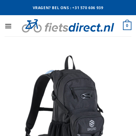
Ga
VRAGEN? BEL ONS : +31 570 606 939
naar
inhoud
0