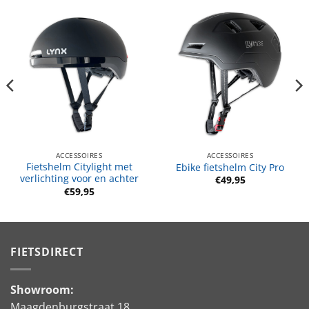
ACCESSOIRES
ACCESSOIRES
Fietshelm Citylight met
Ebike fietshelm City Pro
verlichting voor en achter
€
49,95
€
59,95
FIETSDIRECT
Showroom:
Maagdenburgstraat 18