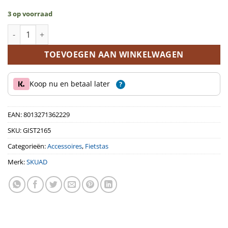
3 op voorraad
SKUAD Explorer rugzak met 5 vakken (zonder waterzak) aanta
TOEVOEGEN AAN WINKELWAGEN
Koop nu en betaal later
?
EAN:
8013271362229
SKU:
GIST2165
Categorieën:
Accessoires
,
Fietstas
Merk:
SKUAD