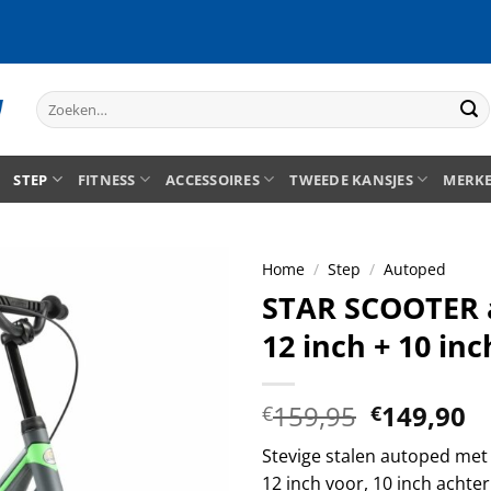
Zoeken
naar:
STEP
FITNESS
ACCESSOIRES
TWEEDE KANSJES
MERK
Home
/
Step
/
Autoped
STAR SCOOTER 
12 inch + 10 inch
Oorspron
H
159,95
149,90
€
€
prijs
pr
Stevige stalen autoped met
was:
is
12 inch voor, 10 inch achte