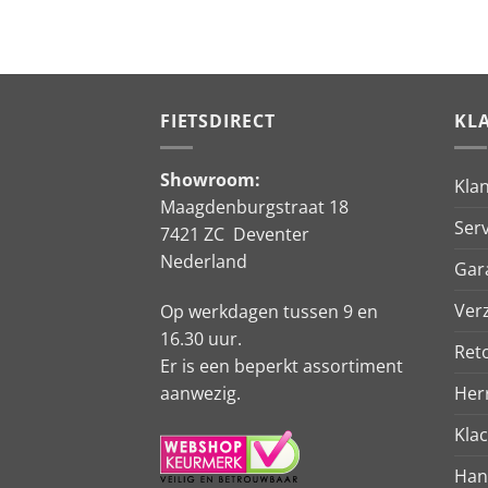
prijs
prijs
was:
is:
€149,95.
€109,90.
FIETSDIRECT
KL
Showroom:
Kla
Maagdenburgstraat 18
Serv
7421 ZC Deventer
Nederland
Gar
Ver
Op werkdagen tussen 9 en
16.30 uur.
Ret
Er is een beperkt assortiment
aanwezig.
Her
Kla
Han