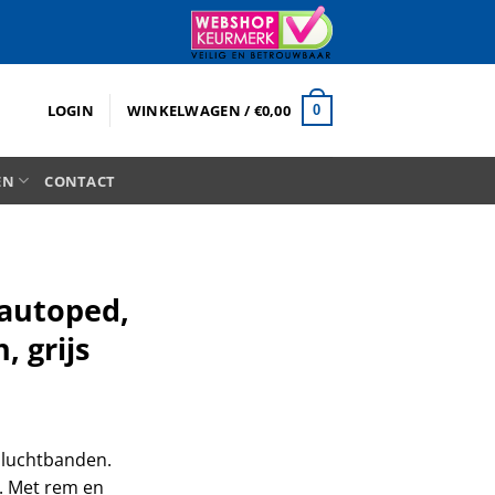
LOGIN
WINKELWAGEN /
€
0,00
0
EN
CONTACT
autoped,
, grijs
kelijke
uidige
ijs
 luchtbanden.
:
r. Met rem en