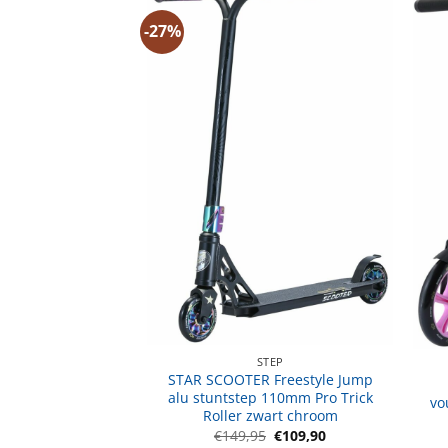
-27%
OPED
autoped, 12 inch
ch, blauw
Oorspronkelijke
Huidige
€
149,90
prijs
prijs
was:
is:
€159,95.
€149,90.
STEP
STAR SCOOTER Freestyle Jump
alu stuntstep 110mm Pro Trick
vo
Roller zwart chroom
Oorspronkelijke
Huidige
€
149,95
€
109,90