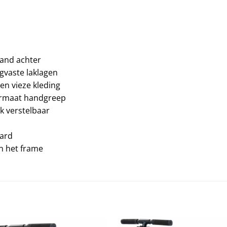
band achter
gvaste laklagen
en vieze kleding
ermaat handgreep
ek verstelbaar
aard
n het frame