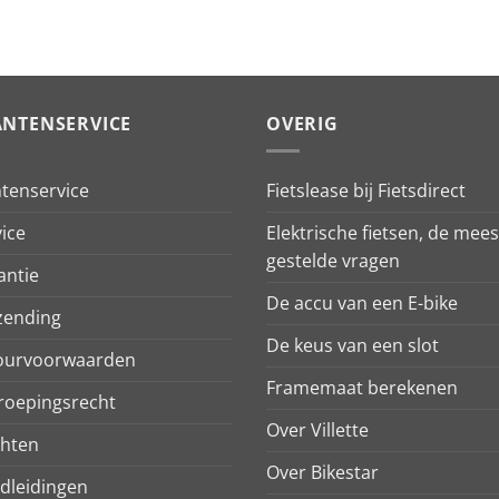
ANTENSERVICE
OVERIG
ntenservice
Fietslease bij Fietsdirect
ice
Elektrische fietsen, de mees
gestelde vragen
antie
De accu van een E-bike
zending
De keus van een slot
ourvoorwaarden
Framemaat berekenen
roepingsrecht
Over Villette
chten
Over Bikestar
dleidingen