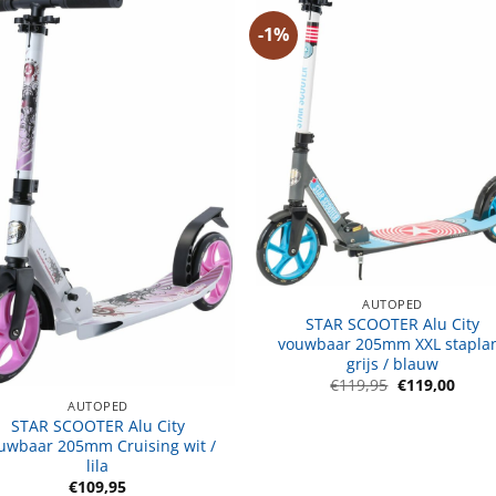
-1%
AUTOPED
STAR SCOOTER Alu City
vouwbaar 205mm XXL stapla
grijs / blauw
Oorspronkeli
Huidi
€
119,95
€
119,00
prijs
prijs
AUTOPED
was:
is:
STAR SCOOTER Alu City
€119,95.
€119,
uwbaar 205mm Cruising wit /
lila
€
109,95