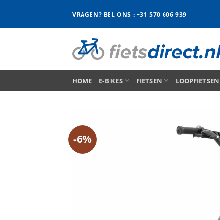
Ga
VRAGEN? BEL ONS : +31 570 606 939
naar
inhoud
HOME
E-BIKES
FIETSEN
LOOPFIETSEN
-6%