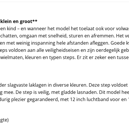
 klein en groot**
een kind – en wanneer het model het toelaat ook voor volwas
schatten, omgaan met snelheid, sturen en afremmen. Het ver
en met weinig inspanning hele afstanden afleggen. Goede kwal
teps voldoen aan alle veiligheidseisen en zijn oerdegelijk g
 wielmaten, kleuren en typen steps. Er zit er zeker een tus
er slagvaste laklagen in diverse kleuren. Deze step voldoet
ng mee. De step is veilig, met gladde lasnaden. Dit model h
gdurig plezier gegarandeerd, met 12 inch luchtband voor en 
ngte)