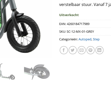
€159,95.
€
verstelbaar stuur. Vanaf 7 j
Uitverkocht
EAN:
4260184717989
SKU:
SC-12-MX-01-GREY
Categorieën:
Autoped
,
Step