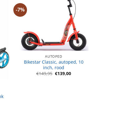
-7%
AUTOPED
Bikestar Classic, autoped, 10
inch, rood
Oorspronkelijke
Huidige
€
149,95
€
139,00
prijs
prijs
was:
is:
€149,95.
€139,00.
nk
jke
ge
00.