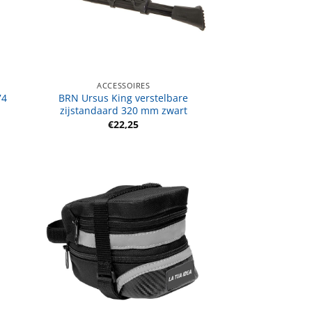
ACCESSOIRES
74
BRN Ursus King verstelbare
zijstandaard 320 mm zwart
jke
ge
€
22,25
.