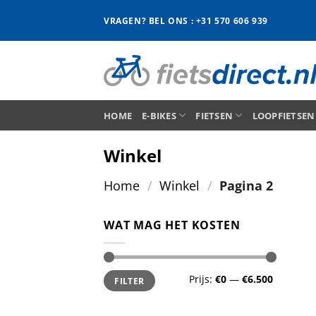
Ga
VRAGEN? BEL ONS : +31 570 606 939
naar
inhoud
HOME
E-BIKES
FIETSEN
LOOPFIETSEN
Winkel
Home
/
Winkel
/
Pagina 2
WAT MAG HET KOSTEN
Min.
Max.
Prijs:
€0
—
€6.500
FILTER
prijs
prijs