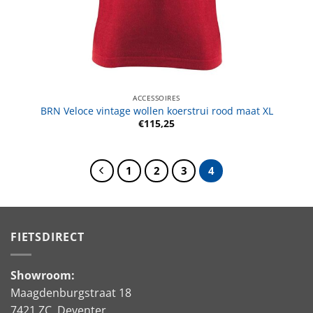
ACCESSOIRES
BRN Veloce vintage wollen koerstrui rood maat XL
€
115,25
1
2
3
4
FIETSDIRECT
Showroom:
Maagdenburgstraat 18
7421 ZC Deventer