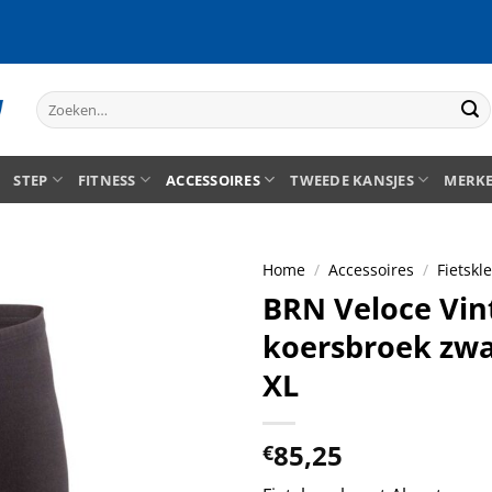
Zoeken
naar:
STEP
FITNESS
ACCESSOIRES
TWEEDE KANSJES
MERK
Home
/
Accessoires
/
Fietskl
BRN Veloce Vin
koersbroek zw
XL
85,25
€