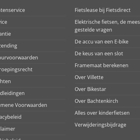
ntenservice
Fietslease bij Fietsdirect
ice
Elektrische fietsen, de mees
gestelde vragen
antie
De accu van een E-bike
zending
De keus van een slot
ourvoorwaarden
Framemaat berekenen
roepingsrecht
Over Villette
chten
Over Bikestar
dleidingen
Over Bachtenkirch
emene Voorwaarden
Alles over kinderfietsen
acybeleid
Verwijderingsbijdrage
claimer