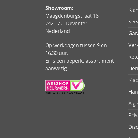
Showroom:
Kla
Maagdenburgstraat 18
Serv
7421 ZC Deventer
Nederland
Gar
Ver
Op werkdagen tussen 9 en
16.30 uur.
Ret
Er is een beperkt assortiment
aanwezig.
Her
Kla
Han
Alg
Priv
Dis