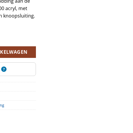
adding aan de
0 acryl, met
n knoopsluiting.
k zwart maat XL aantal
NKELWAGEN
?
ing