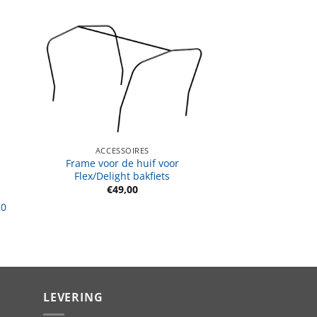
ACCESSOIRES
Frame voor de huif voor
Flex/Delight bakfiets
€
49,00
20
jke
e
.
LEVERING