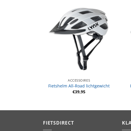
SSOIRES
ART 2 met alarm
6,95
ACCESSOIRES
Fietshelm All-Road lichtgewicht
€
39,95
FIETSDIRECT
KL