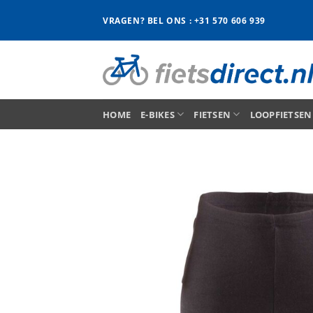
Ga
VRAGEN? BEL ONS : +31 570 606 939
naar
inhoud
HOME
E-BIKES
FIETSEN
LOOPFIETSEN