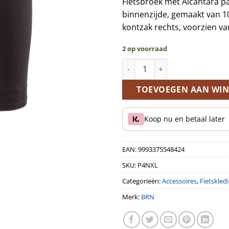
Fietsbroek met Alcantara p
binnenzijde, gemaakt van 10
kontzak rechts, voorzien va
2 op voorraad
BRN Veloce Vintage koersbroe
TOEVOEGEN AAN WI
Koop nu en betaal later
EAN:
9993375548424
SKU:
P4NXL
Categorieën:
Accessoires
,
Fietskled
Merk:
BRN