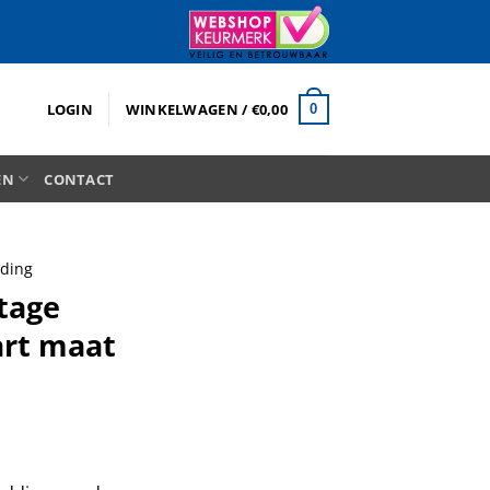
LOGIN
WINKELWAGEN /
€
0,00
0
EN
CONTACT
eding
tage
art maat