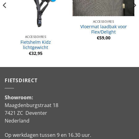
ACCESSOIRES
Vloermat laadbak voor
Flex/Delight
ACCESSOIRES
€
59,00
Fietshelm Kidz
lichtgewicht
e
€
32,95
FIETSDIRECT
Showroom:
Maagdenburgstraat 18
7421 ZC Deventer
Nederland
Op werkdagen tussen 9 en 16.30 uur.