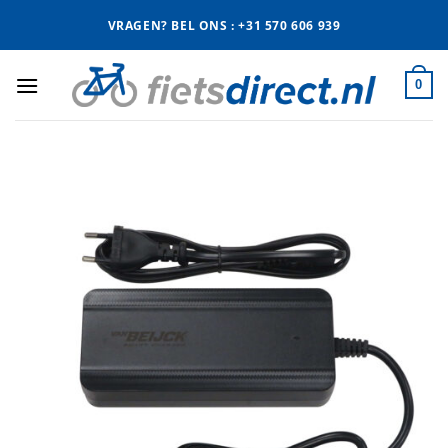
Ga
VRAGEN? BEL ONS : +31 570 606 939
naar
inhoud
0