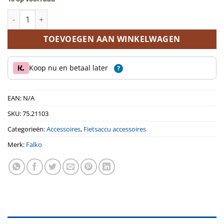
Acculader Li-ion XLR 3-pins Neutrik aantal
TOEVOEGEN AAN WINKELWAGEN
Koop nu en betaal later
?
EAN:
N/A
SKU:
75.21103
Categorieën:
Accessoires
,
Fietsaccu accessoires
Merk:
Falko