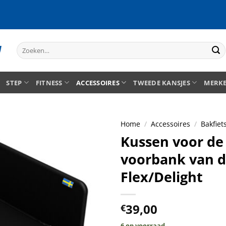
Zoeken
naar:
STEP
FITNESS
ACCESSOIRES
TWEEDE KANSJES
MERK
Home
/
Accessoires
/
Bakfiet
Kussen voor de
voorbank van 
Flex/Delight
39,00
€
6 op voorraad