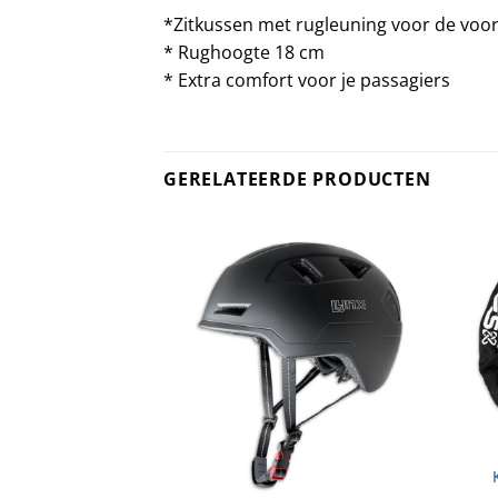
*Zitkussen met rugleuning voor de voor
* Rughoogte 18 cm
* Extra comfort voor je passagiers
GERELATEERDE PRODUCTEN
SSOIRES
x/Delight bakfiets
39,00