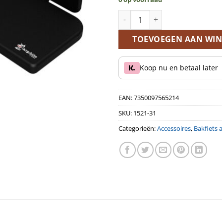
Kussen voor de voorbank van d
TOEVOEGEN AAN WI
Koop nu en betaal later
EAN:
7350097565214
SKU:
1521-31
Categorieën:
Accessoires
,
Bakfiets 