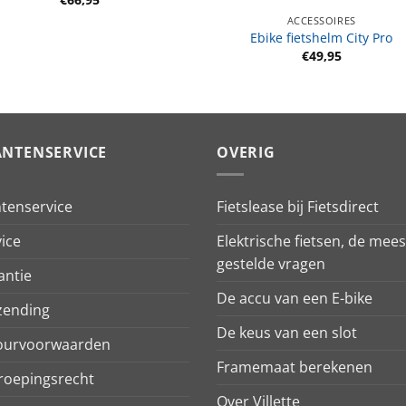
ACCESSOIRES
Ebike fietshelm City Pro
€
49,95
ANTENSERVICE
OVERIG
ntenservice
Fietslease bij Fietsdirect
ice
Elektrische fietsen, de mees
gestelde vragen
antie
De accu van een E-bike
zending
De keus van een slot
ourvoorwaarden
Framemaat berekenen
roepingsrecht
Over Villette