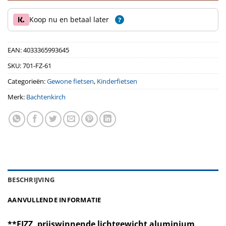
Koop nu en betaal later
?
EAN:
4033365993645
SKU:
701-FZ-61
Categorieën:
Gewone fietsen
,
Kinderfietsen
Merk:
Bachtenkirch
BESCHRIJVING
AANVULLENDE INFORMATIE
**FIZZ, prijswinnende lichtgewicht aluminium