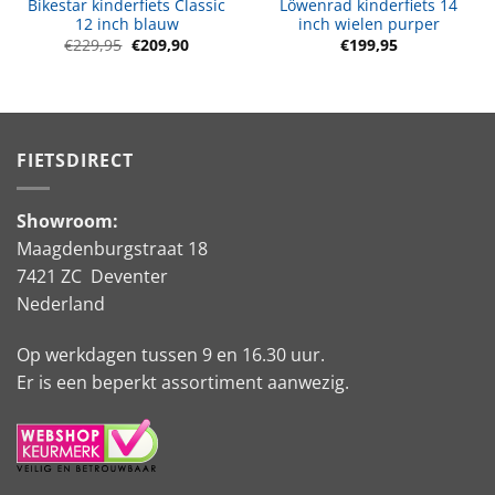
Bikestar kinderfiets Classic
Löwenrad kinderfiets 14
12 inch blauw
inch wielen purper
e
e
Oorspronkelijke
Huidige
€
229,95
€
209,90
€
199,95
prijs
prijs
was:
is:
.
€229,95.
€209,90.
FIETSDIRECT
Showroom:
Maagdenburgstraat 18
7421 ZC Deventer
Nederland
Op werkdagen tussen 9 en 16.30 uur.
Er is een beperkt assortiment aanwezig.