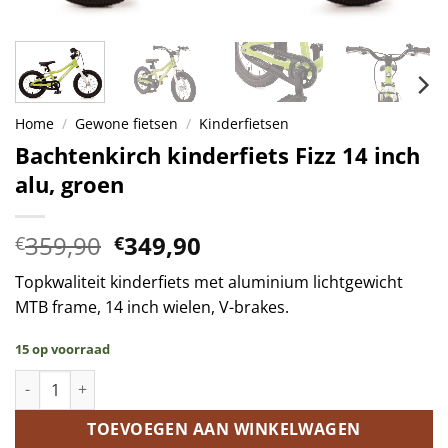
Home
/
Gewone fietsen
/
Kinderfietsen
Bachtenkirch kinderfiets Fizz 14 inch
alu, groen
Oorspronkelijke
Huidige
359,90
349,90
€
€
prijs
prijs
Topkwaliteit kinderfiets met aluminium lichtgewicht
was:
is:
MTB frame, 14 inch wielen, V-brakes.
€359,90.
€349,90.
15 op voorraad
Bachtenkirch kinderfiets Fizz 14 inch alu, groen aantal
TOEVOEGEN AAN WINKELWAGEN