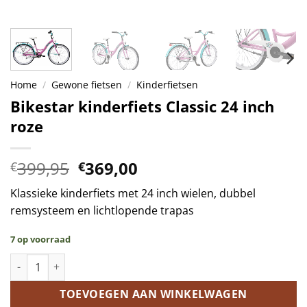
Home
/
Gewone fietsen
/
Kinderfietsen
Bikestar kinderfiets Classic 24 inch
roze
Oorspronkelijke
Huidige
399,95
369,00
€
€
prijs
prijs
Klassieke kinderfiets met 24 inch wielen, dubbel
was:
is:
remsysteem en lichtlopende trapas
€399,95.
€369,00.
7 op voorraad
Bikestar kinderfiets Classic 24 inch roze aantal
TOEVOEGEN AAN WINKELWAGEN