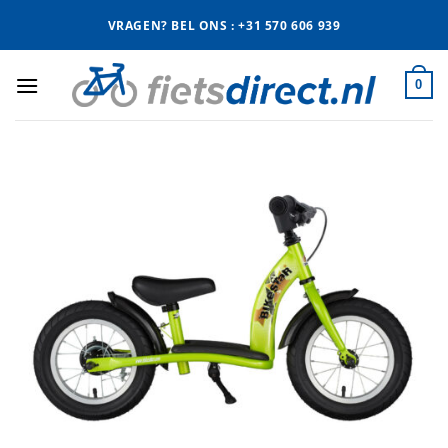
Ga
VRAGEN? BEL ONS : +31 570 606 939
naar
inhoud
0