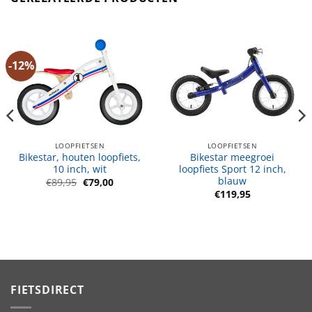
-12%
LOOPFIETSEN
LOOPFIETSEN
Bikestar, houten loopfiets,
Bikestar meegroei
10 inch, wit
loopfiets Sport 12 inch,
blauw
Oorspronkelijke
Huidige
€
89,95
€
79,00
prijs
prijs
€
119,95
was:
is:
€89,95.
€79,00.
FIETSDIRECT