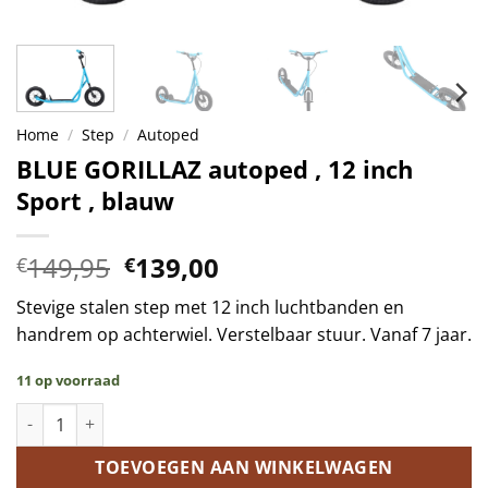
Home
/
Step
/
Autoped
BLUE GORILLAZ autoped , 12 inch
Sport , blauw
Oorspronkelijke
Huidige
149,95
139,00
€
€
prijs
prijs
Stevige stalen step met 12 inch luchtbanden en
was:
is:
handrem op achterwiel. Verstelbaar stuur. Vanaf 7 jaar.
€149,95.
€139,00.
11 op voorraad
BLUE GORILLAZ autoped , 12 inch Sport , blauw aantal
TOEVOEGEN AAN WINKELWAGEN