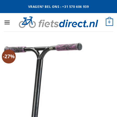
Ga
VRAGEN? BEL ONS : +31 570 606 939
naar
inhoud
0
-27%