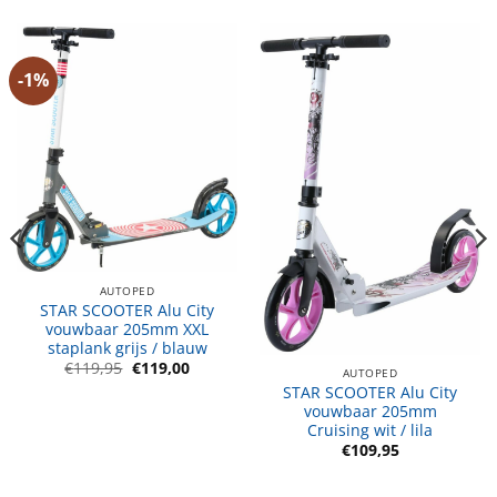
-1%
AUTOPED
STAR SCOOTER Alu City
vouwbaar 205mm XXL
staplank grijs / blauw
Oorspronkelijke
Huidige
€
119,95
€
119,00
AUTOPED
prijs
prijs
STAR SCOOTER Alu City
was:
is:
€119,95.
€119,00.
vouwbaar 205mm
Cruising wit / lila
€
109,95
e
e