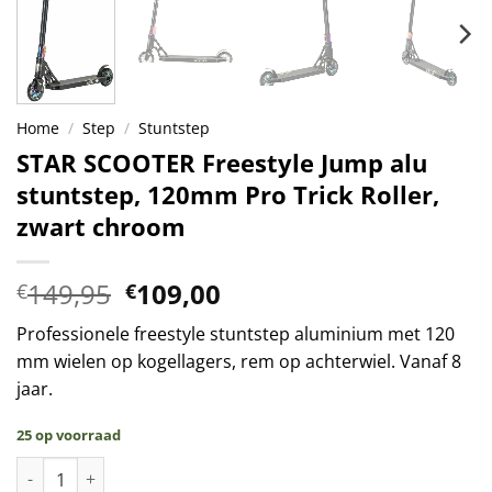
Home
/
Step
/
Stuntstep
STAR SCOOTER Freestyle Jump alu
stuntstep, 120mm Pro Trick Roller,
zwart chroom
Oorspronkelijke
Huidige
149,95
109,00
€
€
prijs
prijs
Professionele freestyle stuntstep aluminium met 120
was:
is:
mm wielen op kogellagers, rem op achterwiel. Vanaf 8
€149,95.
€109,00.
jaar.
25 op voorraad
STAR SCOOTER Freestyle Jump alu stuntstep, 120mm Pro Trick 