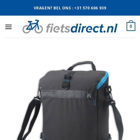
Ga
VRAGEN? BEL ONS : +31 570 606 939
naar
inhoud
0