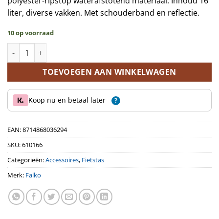
polyester-ripstop waterafstotend materiaal. Inhoud 16
liter, diverse vakken. Met schouderband en reflectie.
10 op voorraad
Enkele fietstas L Joshua 16 liter aantal
TOEVOEGEN AAN WINKELWAGEN
Koop nu en betaal later
?
EAN:
8714868036294
SKU:
610166
Categorieën:
Accessoires
,
Fietstas
Merk:
Falko