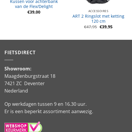
Kussen voor achterbank
van de Flex/Delight
ACCESSOIRES
€
39,00
ART 2 Ringslot met ketting
120 cm
Oorspronkelijke
Huidige
€
47,95
€
39,95
prijs
prijs
was:
is:
€47,95.
€39,95.
FIETSDIRECT
Showroom:
Maagdenburgstraat 18
7421 ZC Deventer
Nederland
Op werkdagen tussen 9 en 16.30 uur.
Er is een beperkt assortiment aanwezig.