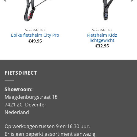
ACCESSOIRES
ACCESSOIRES
Fietshelm Kidz
Ebike fietshelm City Pro
lichtgewicht
e
€
49,95
€
32,95
FIETSDIRECT
Showroom:
Maagdenburgstraat 18
7421 ZC Deventer
Nederland
Op werkdagen tussen 9 en 16.30 uur.
Er is een beperkt assortiment aanwezig.