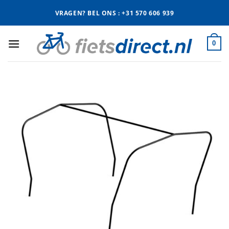
Ga
VRAGEN? BEL ONS : +31 570 606 939
naar
inhoud
0