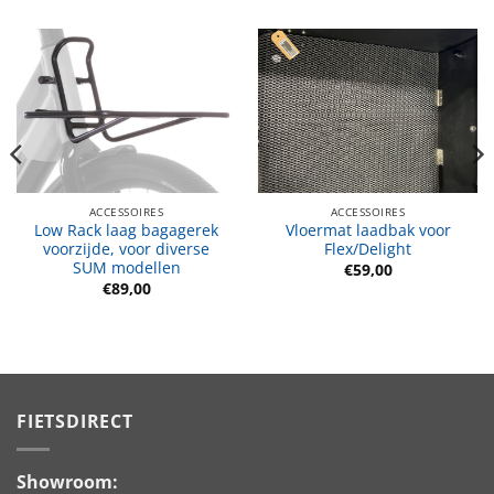
ACCESSOIRES
ACCESSOIRES
Low Rack laag bagagerek
Vloermat laadbak voor
voorzijde, voor diverse
Flex/Delight
SUM modellen
€
59,00
€
89,00
FIETSDIRECT
Showroom: