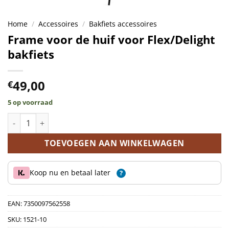
Home
/
Accessoires
/
Bakfiets accessoires
Frame voor de huif voor Flex/Delight
bakfiets
49,00
€
5 op voorraad
Frame voor de huif voor Flex/Delight bakfiets aantal
TOEVOEGEN AAN WINKELWAGEN
Koop nu en betaal later
?
EAN:
7350097562558
SKU:
1521-10