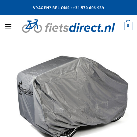
Ga
VRAGEN? BEL ONS : +31 570 606 939
naar
inhoud
0