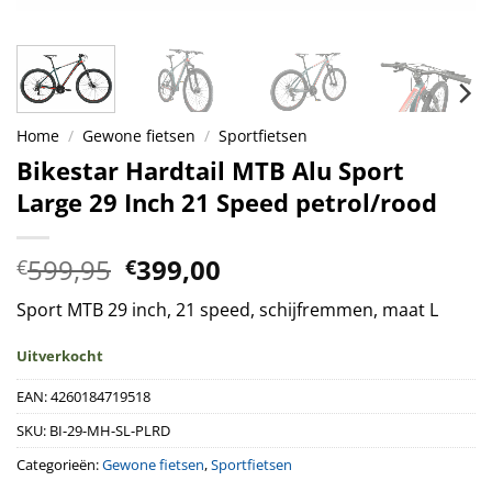
Home
/
Gewone fietsen
/
Sportfietsen
Bikestar Hardtail MTB Alu Sport
Large 29 Inch 21 Speed petrol/rood
Oorspronkelijke
Huidige
599,95
399,00
€
€
prijs
prijs
Sport MTB 29 inch, 21 speed, schijfremmen, maat L
was:
is:
€599,95.
€399,00.
Uitverkocht
EAN:
4260184719518
SKU:
BI-29-MH-SL-PLRD
Categorieën:
Gewone fietsen
,
Sportfietsen