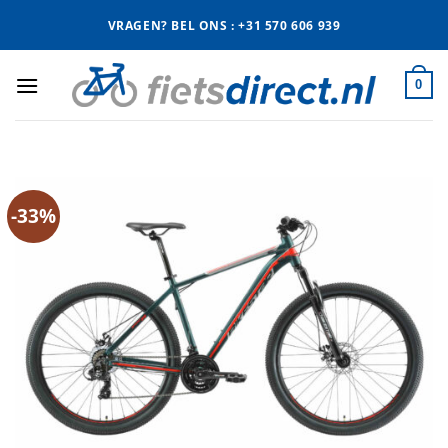
Ga
VRAGEN? BEL ONS : +31 570 606 939
naar
inhoud
0
-33%