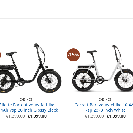
-15%
E-BIKES
E-BIKES
Villette Partout vouw-fatbike
Carratt Bari vouw-ebike 10.4
.4Ah 7sp 20 inch Glossy Black
7sp 20×3 inch White
Oorspronkelijke
Huidige
Oorspronkeli
Hui
€
1.299,00
€
1.099,00
€
1.299,00
€
1.099,00
prijs
prijs
prijs
prij
was:
is:
was:
is:
€1.299,00.
€1.099,00.
€1.299,00.
€1.