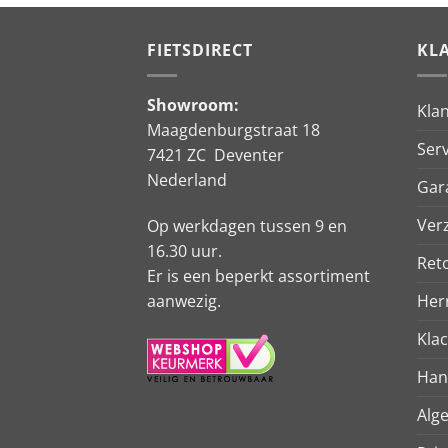
FIETSDIRECT
KL
Showroom:
Kla
Maagdenburgstraat 18
Serv
7421 ZC Deventer
Nederland
Gar
Ver
Op werkdagen tussen 9 en
16.30 uur.
Ret
Er is een beperkt assortiment
aanwezig.
Her
Kla
Han
Alg