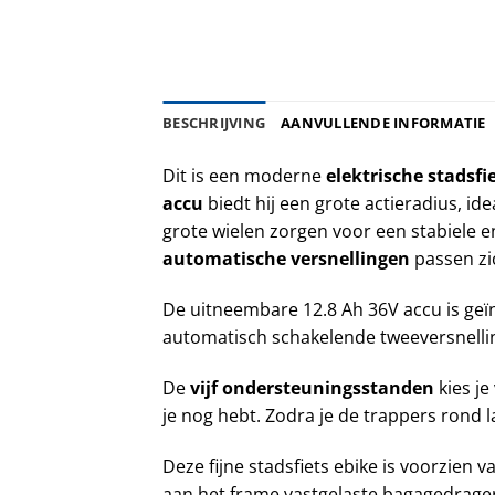
BESCHRIJVING
AANVULLENDE INFORMATIE
Dit is een moderne
elektrische stadsfi
accu
biedt hij een grote actieradius, id
grote wielen zorgen voor een stabiele e
automatische versnellingen
passen zi
De uitneembare 12.8 Ah 36V accu is ge
automatisch schakelende tweeversnellin
De
vijf ondersteuningsstanden
kies je
je nog hebt. Zodra je de trappers rond 
Deze fijne stadsfiets ebike is voorzien
aan het frame vastgelaste bagagedrage