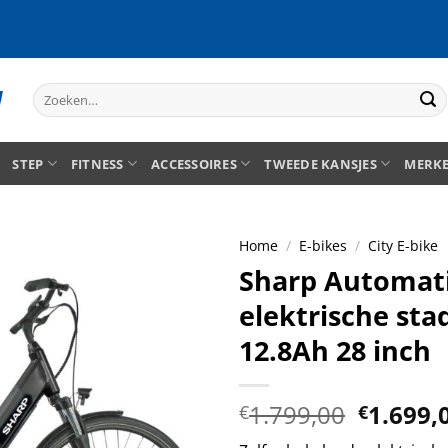
Zoeken
naar:
STEP
FITNESS
ACCESSOIRES
TWEEDE KANSJES
MERK
Home
/
E-bikes
/
City E-bike
Sharp Automat
elektrische stad
12.8Ah 28 inch
Oorspro
1.799,00
1.699,
€
€
prijs