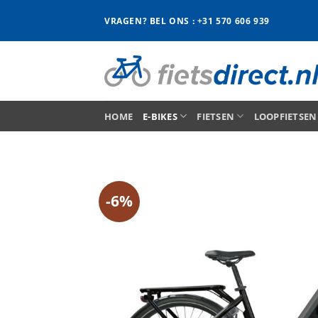
Ga
VRAGEN? BEL ONS : +31 570 606 939
naar
inhoud
HOME
E-BIKES
FIETSEN
LOOPFIETSEN
-6%