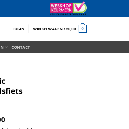
LOGIN
WINKELWAGEN /
€
0,00
0
EN
CONTACT
ic
sfiets
nkelijke
Huidige
00
prijs