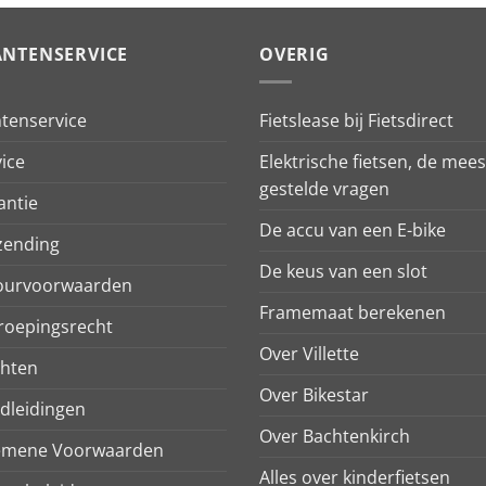
ANTENSERVICE
OVERIG
ntenservice
Fietslease bij Fietsdirect
ice
Elektrische fietsen, de mees
gestelde vragen
antie
De accu van een E-bike
zending
De keus van een slot
ourvoorwaarden
Framemaat berekenen
roepingsrecht
Over Villette
chten
Over Bikestar
dleidingen
Over Bachtenkirch
emene Voorwaarden
Alles over kinderfietsen