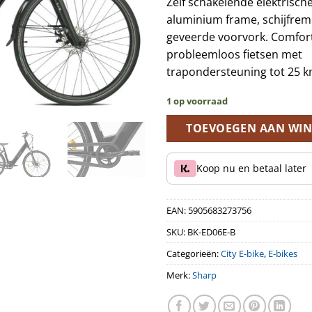
Zelf schakelende elektrische
was:
aluminium frame, schijfre
€1.799,
geveerde voorvork. Comfor
probleemloos fietsen met
trapondersteuning tot 25 k
1 op voorraad
TOEVOEGEN AAN WI
Koop nu en betaal later
EAN:
5905683273756
SKU:
BK-ED06E-B
Categorieën:
City E-bike
,
E-bikes
Merk:
Sharp