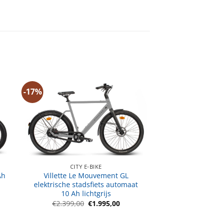
-17%
CITY E-BIKE
Ah
Villette Le Mouvement GL
elektrische stadsfiets automaat
10 Ah lichtgrijs
jke
dige
s
Oorspronkelijke
Huidige
€
2.399,00
€
1.995,00
prijs
prijs
099,00.
was:
is: