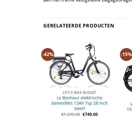
GERELATEERDE PRODUCTEN
-42%
-15%
CITY E-BIKE BUDGET
Le Bonheur elektrische
BIKES
damesfiets 13Ah 7sp 28 inch
amois e-SUV 13Ah
zwart
5 inch rood
10
Oorspronkelijke
Huidige
€
1.299,00
€
749,00
Oorspronkelijke
Huidige
0
€
799,00
prijs
prijs
prijs
prijs
was:
is:
was:
is:
€1.299,00.
€749,00.
€1.499,00.
€799,00.