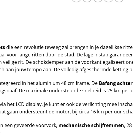
ets
die een revolutie teweeg zal brengen in je dagelijkse rit
eaal voor lange ritten door de stad. De lage instap garandee
n veilige rit. De schokdemper aan de voorkant egaliseert on
ch aan jouw tempo aan. De volledig afgeschermde ketting b
ïntegreerd in het aluminium 48 cm frame. De
Bafang achte
gsnaaf. De maximale ondersteunde snelheid is 25 km per uur
 via het LCD display. Je kunt er ook de verlichting mee insch
laat gaan ondersteunt de motor, bij circa 16 km per uur scha
 van een geveerde voorvork,
mechanische schijfremmen
, 2
r.