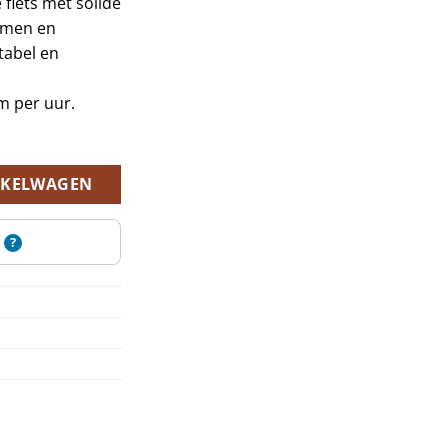
 fiets met solide
is:
mmen en
00.
€1.699,00.
tabel en
m per uur.
NKELWAGEN
?